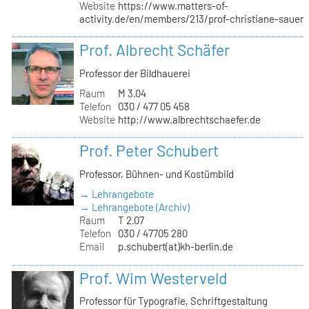
Website
https://www.matters-of-
activity.de/en/members/213/prof-christiane-sauer
Prof. Albrecht Schäfer
Professor der Bildhauerei
Raum
M 3.04
Telefon
030 / 477 05 458
Website
http://www.albrechtschaefer.de
Prof. Peter Schubert
Professor, Bühnen- und Kostümbild
→ Lehrangebote
→ Lehrangebote (Archiv)
Raum
T 2.07
Telefon
030 / 47705 280
Email
p.schubert(at)kh-berlin.de
Prof. Wim Westerveld
Professor für Typografie, Schriftgestaltung