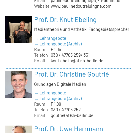
Email
paulinedoutreluingne(at)kh-berlin.de
Website
www.paulinedoutreluingne.com
Prof. Dr. Knut Ebeling
Medientheorie und Ästhetik, Fachgebietssprecher
→ Lehrangebote
→ Lehrangebote (Archiv)
Raum
F 1.05
Telefon
030 / 47705 259/ 331
Email
knut.ebeling(at)kh-berlin.de
Prof. Dr. Christine Goutrié
Grundlagen Digitale Medien
→ Lehrangebote
→ Lehrangebote (Archiv)
Raum
F 1.08
Telefon
030 / 47705 252
Email
goutrie(at)kh-berlin.de
Prof. Dr. Uwe Herrmann