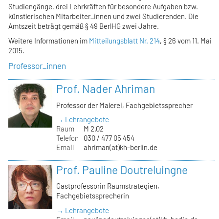
Studiengänge, drei Lehrkräften für besondere Aufgaben bzw.
künstlerischen Mitarbeiter_innen und zwei Studierenden. Die
Amtszeit beträgt gemäß § 49 BerlHG zwei Jahre.
Weitere Informationen im
Mitteilungsblatt Nr. 214
, § 26 vom 11. Mai
2015.
Professor_innen
Prof. Nader Ahriman
Professor der Malerei, Fachgebietssprecher
→ Lehrangebote
Raum
M 2.02
Telefon
030 / 477 05 454
Email
ahriman(at)kh-berlin.de
Prof. Pauline Doutreluingne
Gastprofessorin Raumstrategien,
Fachgebietssprecherin
→ Lehrangebote