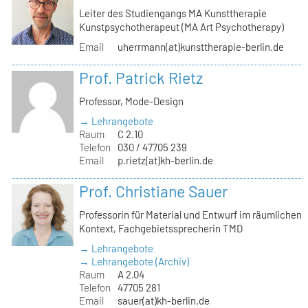
Leiter des Studiengangs MA Kunsttherapie
Kunstpsychotherapeut (MA Art Psychotherapy)
Email
uherrmann(at)kunsttherapie-berlin.de
Prof. Patrick Rietz
Professor, Mode-Design
→ Lehrangebote
Raum
C 2.10
Telefon
030 / 47705 239
Email
p.rietz(at)kh-berlin.de
Prof. Christiane Sauer
Professorin für Material und Entwurf im räumlichen
Kontext, Fachgebietssprecherin TMD
→ Lehrangebote
→ Lehrangebote (Archiv)
Raum
A 2.04
Telefon
47705 281
Email
sauer(at)kh-berlin.de