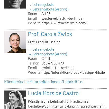
→ Lehrangebote
→ Lehrangebote (Archiv)
Raum
C 1.06
Email
westerveld(at)kh-berlin.de
Website
https://wimwesterveld.com/
Prof. Carola Zwick
Prof. Produkt-Design
→ Lehrangebote
→ Lehrangebote (Archiv)
Raum
C 3.11
Telefon
030 47705 370
Email
zwick(at)kh-berlin.de
Website
http://interaktion-produktdesign-khb.de
Künstlerische Mitarbeiter_innen /Lehrkräfte
Lucia Mors de Castro
Künstlerische Lehrkraft für Plastisches
Gestalten/Schnittentwicklung, Ansprechpartnerin