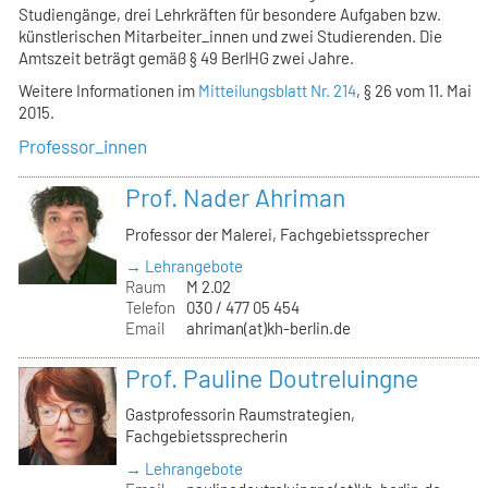
Studiengänge, drei Lehrkräften für besondere Aufgaben bzw.
künstlerischen Mitarbeiter_innen und zwei Studierenden. Die
Amtszeit beträgt gemäß § 49 BerlHG zwei Jahre.
Weitere Informationen im
Mitteilungsblatt Nr. 214
, § 26 vom 11. Mai
2015.
Professor_innen
Prof. Nader Ahriman
Professor der Malerei, Fachgebietssprecher
→ Lehrangebote
Raum
M 2.02
Telefon
030 / 477 05 454
Email
ahriman(at)kh-berlin.de
Prof. Pauline Doutreluingne
Gastprofessorin Raumstrategien,
Fachgebietssprecherin
→ Lehrangebote