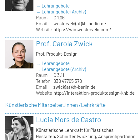
→ Lehrangebote
→ Lehrangebote (Archiv)
Raum
C 1.06
Email
westerveld(at)kh-berlin.de
Website
https://wimwesterveld.com/
Prof. Carola Zwick
Prof. Produkt-Design
→ Lehrangebote
→ Lehrangebote (Archiv)
Raum
C 3.11
Telefon
030 47705 370
Email
zwick(at)kh-berlin.de
Website
http://interaktion-produktdesign-khb.de
Künstlerische Mitarbeiter_innen /Lehrkräfte
Lucia Mors de Castro
Künstlerische Lehrkraft für Plastisches
Gestalten/Schnittentwicklung, Ansprechpartnerin