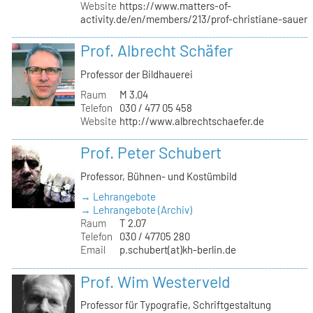
Website
https://www.matters-of-
activity.de/en/members/213/prof-christiane-sauer
Prof. Albrecht Schäfer
Professor der Bildhauerei
Raum
M 3.04
Telefon
030 / 477 05 458
Website
http://www.albrechtschaefer.de
Prof. Peter Schubert
Professor, Bühnen- und Kostümbild
→ Lehrangebote
→ Lehrangebote (Archiv)
Raum
T 2.07
Telefon
030 / 47705 280
Email
p.schubert(at)kh-berlin.de
Prof. Wim Westerveld
Professor für Typografie, Schriftgestaltung