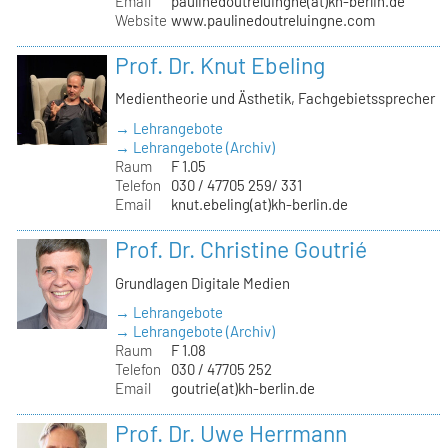
Email
paulinedoutreluingne(at)kh-berlin.de
Website
www.paulinedoutreluingne.com
Prof. Dr. Knut Ebeling
Medientheorie und Ästhetik, Fachgebietssprecher
→ Lehrangebote
→ Lehrangebote (Archiv)
Raum
F 1.05
Telefon
030 / 47705 259/ 331
Email
knut.ebeling(at)kh-berlin.de
Prof. Dr. Christine Goutrié
Grundlagen Digitale Medien
→ Lehrangebote
→ Lehrangebote (Archiv)
Raum
F 1.08
Telefon
030 / 47705 252
Email
goutrie(at)kh-berlin.de
Prof. Dr. Uwe Herrmann