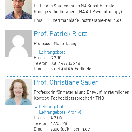
Leiter des Studiengangs MA Kunsttherapie
Kunstpsychotherapeut (MA Art Psychotherapy)
Email
uherrmann(at)kunsttherapie-berlin.de
Prof. Patrick Rietz
Professor, Mode-Design
→ Lehrangebote
Raum
C 2.10
Telefon
030 / 47705 239
Email
p.rietz(at)kh-berlin.de
Prof. Christiane Sauer
Professorin für Material und Entwurf im räumlichen
Kontext, Fachgebietssprecherin TMD
→ Lehrangebote
→ Lehrangebote (Archiv)
Raum
A 2.04
Telefon
47705 281
Email
sauer(at)kh-berlin.de