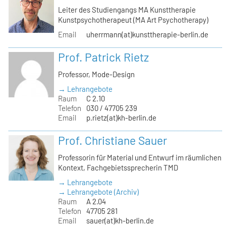
Leiter des Studiengangs MA Kunsttherapie
Kunstpsychotherapeut (MA Art Psychotherapy)
Email
uherrmann(at)kunsttherapie-berlin.de
Prof. Patrick Rietz
Professor, Mode-Design
→ Lehrangebote
Raum
C 2.10
Telefon
030 / 47705 239
Email
p.rietz(at)kh-berlin.de
Prof. Christiane Sauer
Professorin für Material und Entwurf im räumlichen
Kontext, Fachgebietssprecherin TMD
→ Lehrangebote
→ Lehrangebote (Archiv)
Raum
A 2.04
Telefon
47705 281
Email
sauer(at)kh-berlin.de