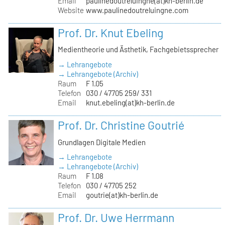
Email
paulinedoutreluingne(at)kh-berlin.de
Website
www.paulinedoutreluingne.com
Prof. Dr. Knut Ebeling
Medientheorie und Ästhetik, Fachgebietssprecher
→ Lehrangebote
→ Lehrangebote (Archiv)
Raum
F 1.05
Telefon
030 / 47705 259/ 331
Email
knut.ebeling(at)kh-berlin.de
Prof. Dr. Christine Goutrié
Grundlagen Digitale Medien
→ Lehrangebote
→ Lehrangebote (Archiv)
Raum
F 1.08
Telefon
030 / 47705 252
Email
goutrie(at)kh-berlin.de
Prof. Dr. Uwe Herrmann