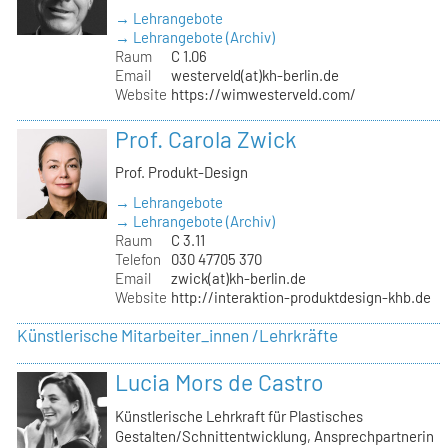
→ Lehrangebote
→ Lehrangebote (Archiv)
Raum
C 1.06
Email
westerveld(at)kh-berlin.de
Website
https://wimwesterveld.com/
Prof. Carola Zwick
Prof. Produkt-Design
→ Lehrangebote
→ Lehrangebote (Archiv)
Raum
C 3.11
Telefon
030 47705 370
Email
zwick(at)kh-berlin.de
Website
http://interaktion-produktdesign-khb.de
Künstlerische Mitarbeiter_innen /Lehrkräfte
Lucia Mors de Castro
Künstlerische Lehrkraft für Plastisches
Gestalten/Schnittentwicklung, Ansprechpartnerin