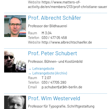
Website
https://www.matters-of-
activity.de/en/members/213/prof-christiane-sauer
Prof. Albrecht Schäfer
Professor der Bildhauerei
Raum
M 3.04
Telefon
030 / 477 05 458
Website
http://www.albrechtschaefer.de
Prof. Peter Schubert
Professor, Bühnen- und Kostümbild
→ Lehrangebote
→ Lehrangebote (Archiv)
Raum
T 2.07
Telefon
030 / 47705 280
Email
p.schubert(at)kh-berlin.de
Prof. Wim Westerveld
Professor für Typografie, Schriftgestaltung