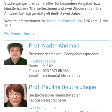
Studiengänge, drei Lehrkräften für besondere Aufgaben bzw.
künstlerischen Mitarbeiter_innen und zwei Studierenden. Die
Amtszeit beträgt gemäß § 49 BerlHG zwei Jahre.
Weitere Informationen im
Mitteilungsblatt Nr. 214
, § 26 vom 11. Mai
2015.
Professor_innen
Prof. Nader Ahriman
Professor der Malerei, Fachgebietssprecher
→ Lehrangebote
Raum
M 2.02
Telefon
030 / 477 05 454
Email
ahriman(at)kh-berlin.de
Prof. Pauline Doutreluingne
Gastprofessorin Raumstrategien,
Fachgebietssprecherin
→ Lehrangebote