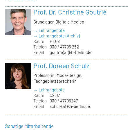
Prof. Dr. Christine Goutrié
Grundlagen Digitale Medien
→ Lehrangebote
→ Lehrangebote (Archiv)
Raum
F 1.08
Telefon
030 / 47705 252
Email
goutrie(at)kh-berlin.de
Prof. Doreen Schulz
Professorin, Mode-Design,
Fachgebietssprecherin
→ Lehrangebote
Raum
C2.07
Telefon
030 / 47705247
Email
schulz(at)kh-berlin.de
Sonstige Mitarbeitende