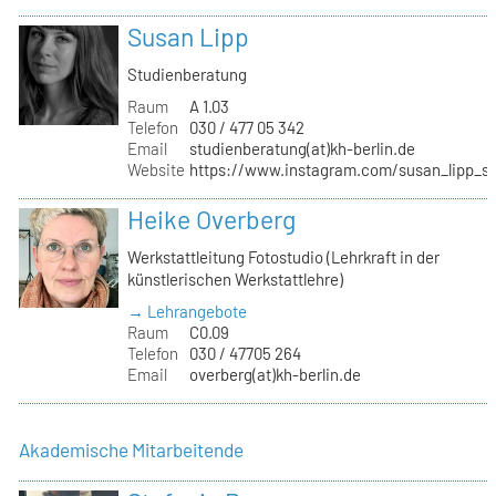
Susan Lipp
Studienberatung
Raum
A 1.03
Telefon
030 / 477 05 342
Email
studienberatung(at)kh-berlin.de
Website
https://www.instagram.com/susan_lipp_st
Heike Overberg
Werkstattleitung Fotostudio (Lehrkraft in der
künstlerischen Werkstattlehre)
→ Lehrangebote
Raum
C0.09
Telefon
030 / 47705 264
Email
overberg(at)kh-berlin.de
Akademische Mitarbeitende