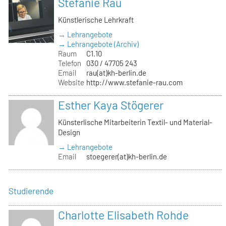
Stefanie Rau
Künstlerische Lehrkraft
→ Lehrangebote
→ Lehrangebote (Archiv)
Raum
C1.10
Telefon
030 / 47705 243
Email
rau(at)kh-berlin.de
Website
http://www.stefanie-rau.com
Esther Kaya Stögerer
Künsterlische Mitarbeiterin Textil- und Material-
Design
→ Lehrangebote
Email
stoegerer(at)kh-berlin.de
Studierende
Charlotte Elisabeth Rohde