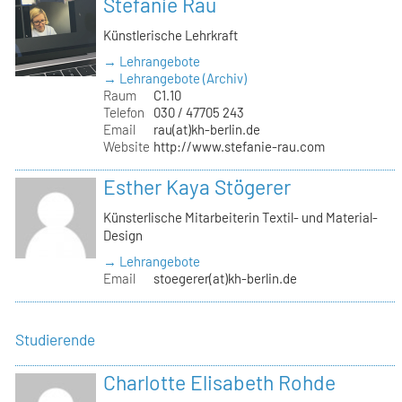
Stefanie Rau
Künstlerische Lehrkraft
→ Lehrangebote
→ Lehrangebote (Archiv)
Raum
C1.10
Telefon
030 / 47705 243
Email
rau(at)kh-berlin.de
Website
http://www.stefanie-rau.com
Esther Kaya Stögerer
Künsterlische Mitarbeiterin Textil- und Material-
Design
→ Lehrangebote
Email
stoegerer(at)kh-berlin.de
Studierende
Charlotte Elisabeth Rohde