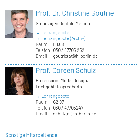
Prof. Dr. Christine Goutrié
Grundlagen Digitale Medien
→ Lehrangebote
→ Lehrangebote (Archiv)
Raum
F 1.08
Telefon
030 / 47705 252
Email
goutrie(at)kh-berlin.de
Prof. Doreen Schulz
Professorin, Mode-Design,
Fachgebietssprecherin
→ Lehrangebote
Raum
C2.07
Telefon
030 / 47705247
Email
schulz(at)kh-berlin.de
Sonstige Mitarbeitende