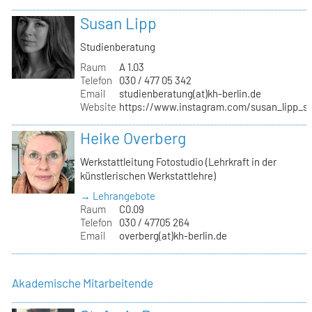
Susan Lipp
Studienberatung
Raum
A 1.03
Telefon
030 / 477 05 342
Email
studienberatung(at)kh-berlin.de
Website
https://www.instagram.com/susan_lipp_st
Heike Overberg
Werkstattleitung Fotostudio (Lehrkraft in der
künstlerischen Werkstattlehre)
→ Lehrangebote
Raum
C0.09
Telefon
030 / 47705 264
Email
overberg(at)kh-berlin.de
Akademische Mitarbeitende