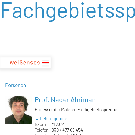
Fachgebietssp
zum
Inhalt
Personen
Prof. Nader Ahriman
Professor der Malerei, Fachgebietssprecher
→ Lehrangebote
Raum
M 2.02
Telefon
030 / 477 05 454