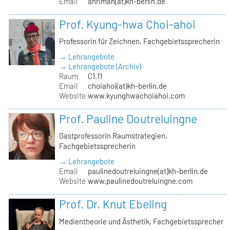
Email
ahriman(at)kh-berlin.de
Prof. Kyung-hwa Choi-ahoi
Professorin für Zeichnen, Fachgebietssprecherin
→ Lehrangebote
→ Lehrangebote (Archiv)
Raum
C1.11
Email
choiahoi(at)kh-berlin.de
Website
www.kyunghwachoiahoi.com
Prof. Pauline Doutreluingne
Gastprofessorin Raumstrategien,
Fachgebietssprecherin
→ Lehrangebote
Email
paulinedoutreluingne(at)kh-berlin.de
Website
www.paulinedoutreluingne.com
Prof. Dr. Knut Ebeling
Medientheorie und Ästhetik, Fachgebietssprecher