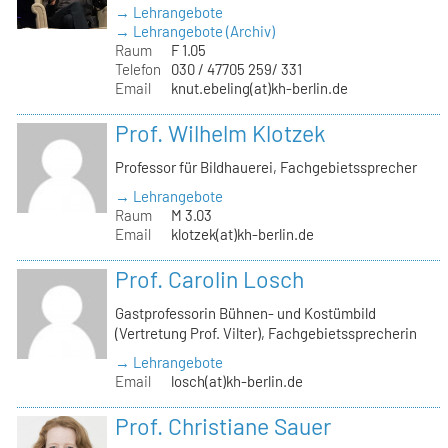
→ Lehrangebote
→ Lehrangebote (Archiv)
Raum
F 1.05
Telefon
030 / 47705 259/ 331
Email
knut.ebeling(at)kh-berlin.de
Prof. Wilhelm Klotzek
Professor für Bildhauerei, Fachgebietssprecher
→ Lehrangebote
Raum
M 3.03
Email
klotzek(at)kh-berlin.de
Prof. Carolin Losch
Gastprofessorin Bühnen- und Kostümbild
(Vertretung Prof. Vilter), Fachgebietssprecherin
→ Lehrangebote
Email
losch(at)kh-berlin.de
Prof. Christiane Sauer