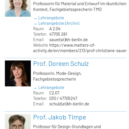
Professorin für Material und Entwurf im räumlichen
Kontext, Fachgebietssprecherin TMD
→ Lehrangebote
→ Lehrangebote (Archiv)
Raum
A 2.04
Telefon
47705 281
Email
sauer(at)kh-berlin.de
Website
https://www.matters-of-
activity.de/en/members/213/prof-christiane-sauer
Prof. Doreen Schulz
Professorin, Mode-Design,
Fachgebietssprecherin
→ Lehrangebote
Raum
C2.07
Telefon
030 / 47705247
Email
schulz(at)kh-berlin.de
Prof. Jakob Timpe
Professor für Design-Grundlagen und