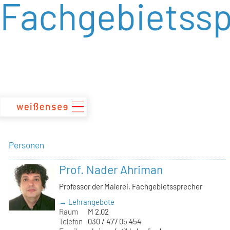
Fachgebietssp
zum
Inhalt
Personen
Prof. Nader Ahriman
Professor der Malerei, Fachgebietssprecher
→ Lehrangebote
Raum
M 2.02
Telefon
030 / 477 05 454