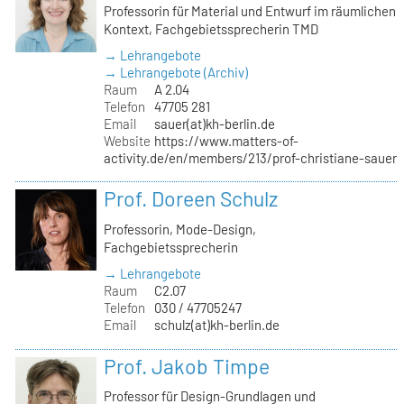
Professorin für Material und Entwurf im räumlichen
Kontext, Fachgebietssprecherin TMD
→ Lehrangebote
→ Lehrangebote (Archiv)
Raum
A 2.04
Telefon
47705 281
Email
sauer(at)kh-berlin.de
Website
https://www.matters-of-
activity.de/en/members/213/prof-christiane-sauer
Prof. Doreen Schulz
Professorin, Mode-Design,
Fachgebietssprecherin
→ Lehrangebote
Raum
C2.07
Telefon
030 / 47705247
Email
schulz(at)kh-berlin.de
Prof. Jakob Timpe
Professor für Design-Grundlagen und