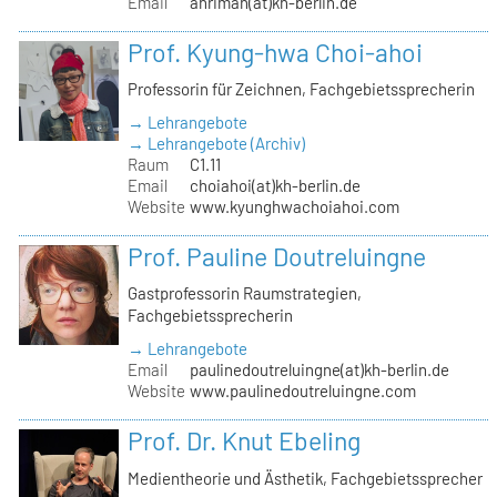
Email
ahriman(at)kh-berlin.de
Prof. Kyung-hwa Choi-ahoi
Professorin für Zeichnen, Fachgebietssprecherin
→ Lehrangebote
→ Lehrangebote (Archiv)
Raum
C1.11
Email
choiahoi(at)kh-berlin.de
Website
www.kyunghwachoiahoi.com
Prof. Pauline Doutreluingne
Gastprofessorin Raumstrategien,
Fachgebietssprecherin
→ Lehrangebote
Email
paulinedoutreluingne(at)kh-berlin.de
Website
www.paulinedoutreluingne.com
Prof. Dr. Knut Ebeling
Medientheorie und Ästhetik, Fachgebietssprecher