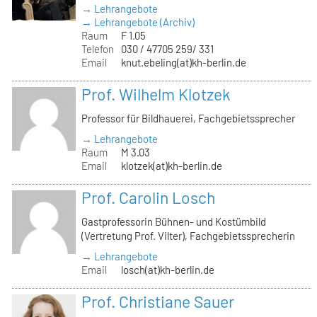
→ Lehrangebote
→ Lehrangebote (Archiv)
Raum
F 1.05
Telefon
030 / 47705 259/ 331
Email
knut.ebeling(at)kh-berlin.de
Prof. Wilhelm Klotzek
Professor für Bildhauerei, Fachgebietssprecher
→ Lehrangebote
Raum
M 3.03
Email
klotzek(at)kh-berlin.de
Prof. Carolin Losch
Gastprofessorin Bühnen- und Kostümbild
(Vertretung Prof. Vilter), Fachgebietssprecherin
→ Lehrangebote
Email
losch(at)kh-berlin.de
Prof. Christiane Sauer