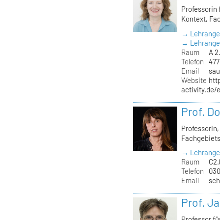
Professorin 
Kontext, Fa
→ Lehrange
→ Lehrangeb
Raum
A 2
Telefon
477
Email
sau
Website
htt
activity.de
Prof. D
Professorin
Fachgebiets
→ Lehrange
Raum
C2.
Telefon
030
Email
sch
Prof. J
Professor f