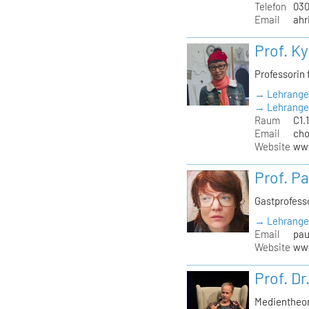
Telefon
030
Email
ahr
Prof. K
Professorin
→ Lehrange
→ Lehrangeb
Raum
C1.1
Email
cho
Website
ww
Prof. P
Gastprofess
→ Lehrange
Email
pau
Website
www
Prof. Dr
Medientheor