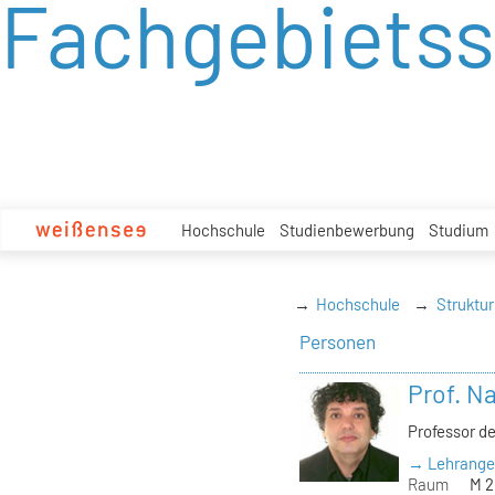
Fachgebietss
zum
Inhalt
Hochschule
Studienbewerbung
Studium
Hochschule
Struktur
Personen
Prof. N
Professor d
→ Lehrange
Raum
M 2