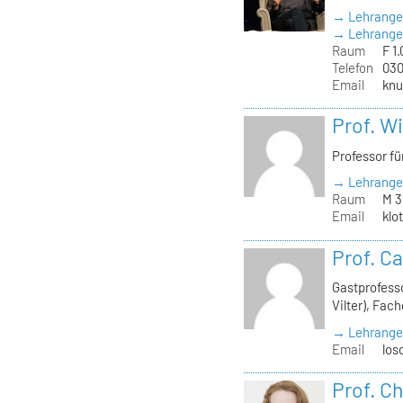
→ Lehrange
→ Lehrangeb
Raum
F 1.
Telefon
030
Email
knu
Prof. W
Professor f
→ Lehrange
Raum
M 3
Email
klo
Prof. C
Gastprofess
Vilter), Fac
→ Lehrange
Email
los
Prof. Ch