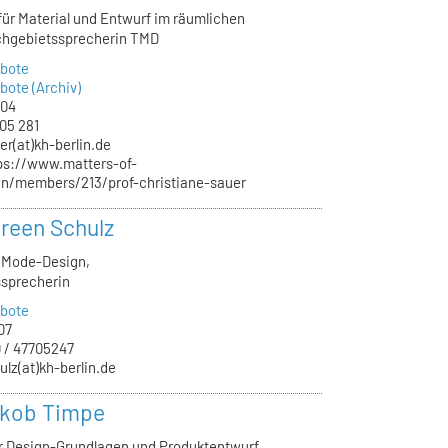
für Material und Entwurf im räumlichen
chgebietssprecherin TMD
bote
ote (Archiv)
.04
05 281
er(at)kh-berlin.de
ps://www.matters-of-
/en/members/213/prof-christiane-sauer
oreen Schulz
, Mode-Design,
sprecherin
bote
07
 / 47705247
ulz(at)kh-berlin.de
akob Timpe
ür Design-Grundlagen und Produktentwurf,