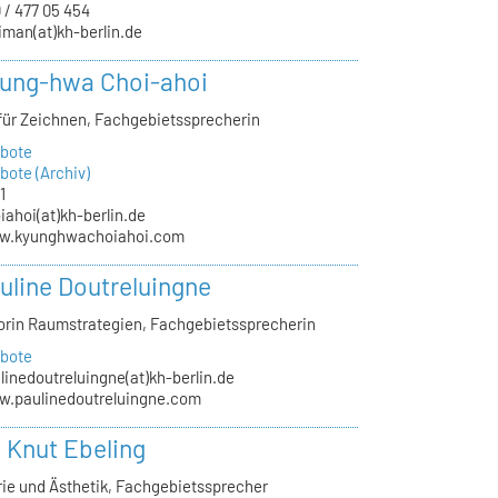
 / 477 05 454
iman(at)kh-berlin.de
yung-hwa Choi-ahoi
 für Zeichnen, Fachgebietssprecherin
bote
ote (Archiv)
1
iahoi(at)kh-berlin.de
w.kyunghwachoiahoi.com
auline Doutreluingne
orin Raumstrategien, Fachgebietssprecherin
bote
linedoutreluingne(at)kh-berlin.de
.paulinedoutreluingne.com
. Knut Ebeling
ie und Ästhetik, Fachgebietssprecher