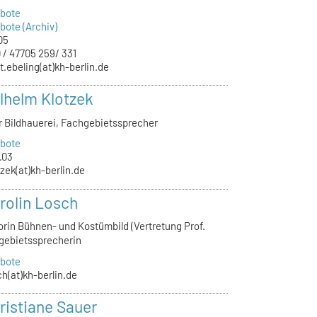
bote
ote (Archiv)
05
 / 47705 259/ 331
t.ebeling(at)kh-berlin.de
ilhelm Klotzek
ür Bildhauerei, Fachgebietssprecher
bote
.03
tzek(at)kh-berlin.de
arolin Losch
orin Bühnen- und Kostümbild (Vertretung Prof.
hgebietssprecherin
bote
ch(at)kh-berlin.de
ristiane Sauer