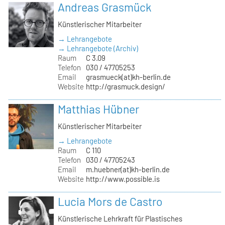
Andreas Grasmück
Künstlerischer Mitarbeiter
→ Lehrangebote
→ Lehrangebote (Archiv)
Raum
C 3.09
Telefon
030 / 47705253
Email
grasmueck(at)kh-berlin.de
Website
http://grasmuck.design/
Matthias Hübner
Künstlerischer Mitarbeiter
→ Lehrangebote
Raum
C 110
Telefon
030 / 47705243
Email
m.huebner(at)kh-berlin.de
Website
http://www.possible.is
Lucia Mors de Castro
Künstlerische Lehrkraft für Plastisches