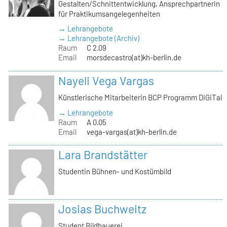
Gestalten/Schnittentwicklung, Ansprechpartnerin
für Praktikumsangelegenheiten
→ Lehrangebote
→ Lehrangebote (Archiv)
Raum
C 2.09
Email
morsdecastro(at)kh-berlin.de
Nayeli Vega Vargas
Künstlerische Mitarbeiterin BCP Programm DiGiTal
→ Lehrangebote
Raum
A 0.05
Email
vega-vargas(at)kh-berlin.de
Lara Brandstätter
Studentin Bühnen- und Kostümbild
Josias Buchweitz
Student Bildhauerei