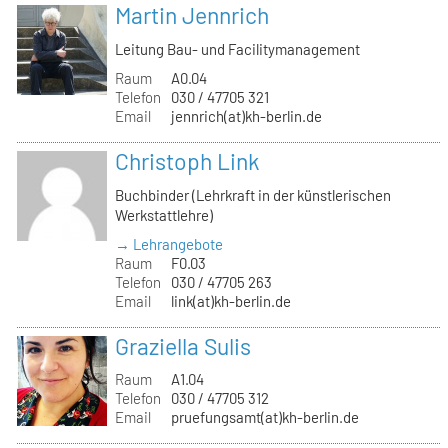
Martin Jennrich
Leitung Bau- und Facilitymanagement
Raum
A0.04
Telefon
030 / 47705 321
Email
jennrich(at)kh-berlin.de
Christoph Link
Buchbinder (Lehrkraft in der künstlerischen
Werkstattlehre)
→ Lehrangebote
Raum
F0.03
Telefon
030 / 47705 263
Email
link(at)kh-berlin.de
Graziella Sulis
Raum
A1.04
Telefon
030 / 47705 312
Email
pruefungsamt(at)kh-berlin.de