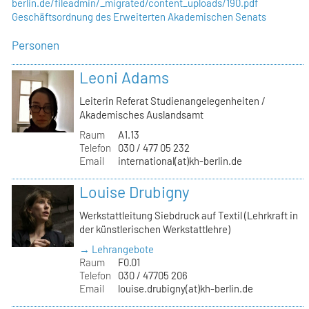
berlin.de/fileadmin/_migrated/content_uploads/190.pdf
Geschäftsordnung des Erweiterten Akademischen Senats
Personen
Leoni Adams
Leiterin Referat Studienangelegenheiten /
Akademisches Auslandsamt
Raum
A1.13
Telefon
030 / 477 05 232
Email
international(at)kh-berlin.de
Louise Drubigny
Werkstattleitung Siebdruck auf Textil (Lehrkraft in
der künstlerischen Werkstattlehre)
→ Lehrangebote
Raum
F0.01
Telefon
030 / 47705 206
Email
louise.drubigny(at)kh-berlin.de