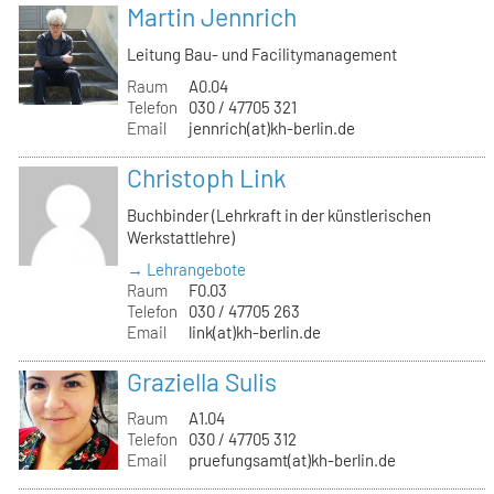
Martin Jennrich
Leitung Bau- und Facilitymanagement
Raum
A0.04
Telefon
030 / 47705 321
Email
jennrich(at)kh-berlin.de
Christoph Link
Buchbinder (Lehrkraft in der künstlerischen
Werkstattlehre)
→ Lehrangebote
Raum
F0.03
Telefon
030 / 47705 263
Email
link(at)kh-berlin.de
Graziella Sulis
Raum
A1.04
Telefon
030 / 47705 312
Email
pruefungsamt(at)kh-berlin.de