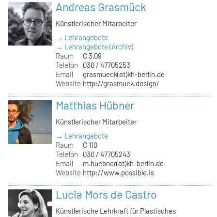
Andreas Grasmück
Künstlerischer Mitarbeiter
→ Lehrangebote
→ Lehrangebote (Archiv)
Raum
C 3.09
Telefon
030 / 47705253
Email
grasmueck(at)kh-berlin.de
Website
http://grasmuck.design/
Matthias Hübner
Künstlerischer Mitarbeiter
→ Lehrangebote
Raum
C 110
Telefon
030 / 47705243
Email
m.huebner(at)kh-berlin.de
Website
http://www.possible.is
Lucia Mors de Castro
Künstlerische Lehrkraft für Plastisches