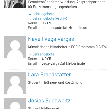
Gestalten/Schnittentwicklung, Ansprechpartnerin
für Praktikumsangelegenheiten
→ Lehrangebote
→ Lehrangebote (Archiv)
Raum
C 2.09
Email
morsdecastro(at)kh-berlin.de
Nayeli Vega Vargas
Künstlerische Mitarbeiterin BCP Programm DiGiTal
→ Lehrangebote
Raum
A 0.05
Email
vega-vargas(at)kh-berlin.de
Lara Brandstätter
Studentin Bühnen- und Kostümbild
Josias Buchweitz
Student Bildhauerei