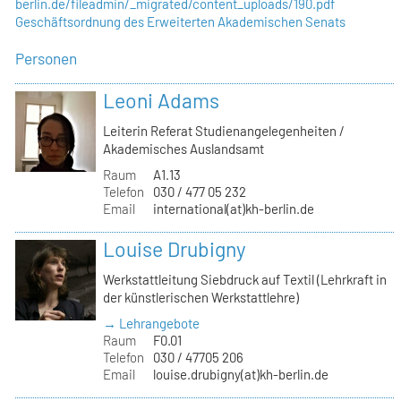
berlin.de/fileadmin/_migrated/content_uploads/190.pdf
Geschäftsordnung des Erweiterten Akademischen Senats
Personen
Leoni Adams
Leiterin Referat Studienangelegenheiten /
Akademisches Auslandsamt
Raum
A1.13
Telefon
030 / 477 05 232
Email
international(at)kh-berlin.de
Louise Drubigny
Werkstattleitung Siebdruck auf Textil (Lehrkraft in
der künstlerischen Werkstattlehre)
→ Lehrangebote
Raum
F0.01
Telefon
030 / 47705 206
Email
louise.drubigny(at)kh-berlin.de