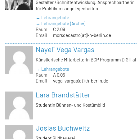
Gestalten/Schnittentwicklung, Ansprechpartnerin
für Praktikumsangelegenheiten
→ Lehrangebote
→ Lehrangebote (Archiv)
Raum
C 2.09
Email
morsdecastro(at)kh-berlin.de
Nayeli Vega Vargas
Künstlerische Mitarbeiterin BCP Programm DiGiTal
→ Lehrangebote
Raum
A 0.05
Email
vega-vargas(at)kh-berlin.de
Lara Brandstätter
Studentin Bühnen- und Kostümbild
Josias Buchweitz
Student Bildhauerei