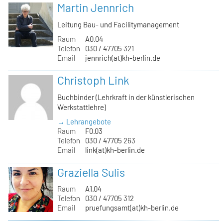
Martin Jennrich
Leitung Bau- und Facilitymanagement
Raum
A0.04
Telefon
030 / 47705 321
Email
jennrich(at)kh-berlin.de
Christoph Link
Buchbinder (Lehrkraft in der künstlerischen
Werkstattlehre)
→ Lehrangebote
Raum
F0.03
Telefon
030 / 47705 263
Email
link(at)kh-berlin.de
Graziella Sulis
Raum
A1.04
Telefon
030 / 47705 312
Email
pruefungsamt(at)kh-berlin.de