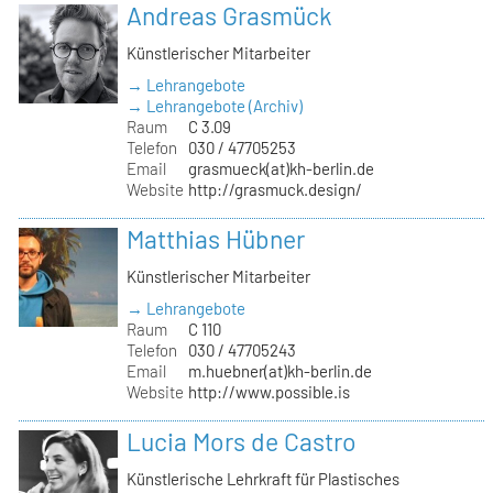
Andreas Grasmück
Künstlerischer Mitarbeiter
→ Lehrangebote
→ Lehrangebote (Archiv)
Raum
C 3.09
Telefon
030 / 47705253
Email
grasmueck(at)kh-berlin.de
Website
http://grasmuck.design/
Matthias Hübner
Künstlerischer Mitarbeiter
→ Lehrangebote
Raum
C 110
Telefon
030 / 47705243
Email
m.huebner(at)kh-berlin.de
Website
http://www.possible.is
Lucia Mors de Castro
Künstlerische Lehrkraft für Plastisches