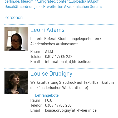
berlin.de/fileadmin/_migrated/content_uploads/190.pdf
Geschäftsordnung des Erweiterten Akademischen Senats
Personen
Leoni Adams
Leiterin Referat Studienangelegenheiten /
Akademisches Auslandsamt
Raum
A1.13
Telefon
030 / 477 05 232
Email
international(at)kh-berlin.de
Louise Drubigny
Werkstattleitung Siebdruck auf Textil (Lehrkraft in
der künstlerischen Werkstattlehre)
→ Lehrangebote
Raum
F0.01
Telefon
030 / 47705 206
Email
louise.drubigny(at)kh-berlin.de