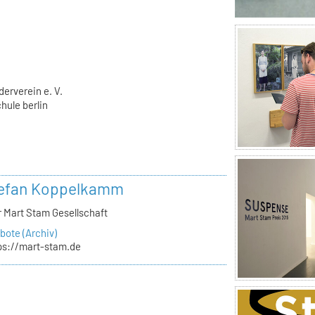
derverein e. V.
hule berlin
tefan Koppelkamm
r Mart Stam Gesellschaft
ote (Archiv)
ps://mart-stam.de