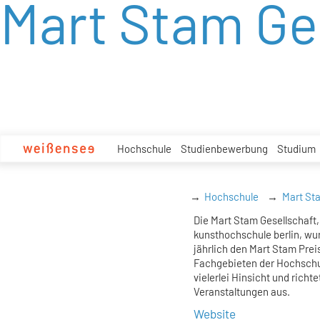
Mart Stam Ge
zum
Inhalt
Hochschule
Studienbewerbung
Studium
Hochschule
Mart St
Die Mart Stam Gesellschaft
kunsthochschule berlin, wu
jährlich den Mart Stam Prei
Fachgebieten der Hochschule
vielerlei Hinsicht und rich
Veranstaltungen aus.
Website