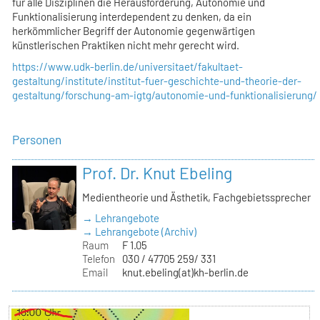
für alle Disziplinen die Herausforderung, Autonomie und
Funktionalisierung interdependent zu denken, da ein
herkömmlicher Begriff der Autonomie gegenwärtigen
künstlerischen Praktiken nicht mehr gerecht wird.
https://www.udk-berlin.de/universitaet/fakultaet-
gestaltung/institute/institut-fuer-geschichte-und-theorie-der-
gestaltung/forschung-am-igtg/autonomie-und-funktionalisierung/
Personen
Prof. Dr. Knut Ebeling
Medientheorie und Ästhetik, Fachgebietssprecher
→ Lehrangebote
→ Lehrangebote (Archiv)
Raum
F 1.05
Telefon
030 / 47705 259/ 331
Email
knut.ebeling(at)kh-berlin.de