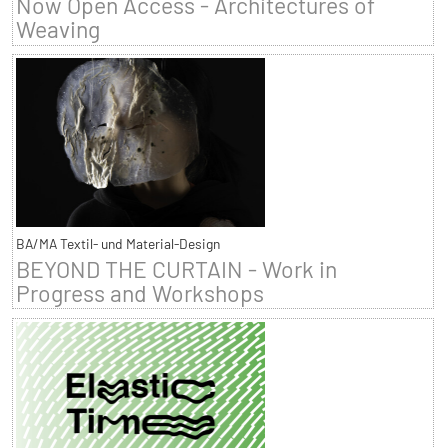
Now Open Access - Architectures of
Weaving
BA/MA Textil- und Material-Design
BEYOND THE CURTAIN - Work in
Progress and Workshops