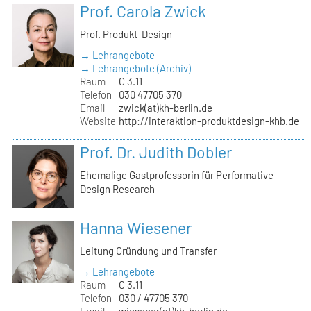
Prof. Carola Zwick
Prof. Produkt-Design
→ Lehrangebote
→ Lehrangebote (Archiv)
Raum
C 3.11
Telefon
030 47705 370
Email
zwick(at)kh-berlin.de
Website
http://interaktion-produktdesign-khb.de
Prof. Dr. Judith Dobler
Ehemalige Gastprofessorin für Performative
Design Research
Hanna Wiesener
Leitung Gründung und Transfer
→ Lehrangebote
Raum
C 3.11
Telefon
030 / 47705 370
Email
wiesener(at)kh-berlin.de