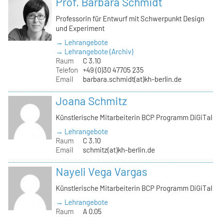
Prof. Barbara Schmidt
Professorin für Entwurf mit Schwerpunkt Design
und Experiment
→ Lehrangebote
→ Lehrangebote (Archiv)
Raum
C 3.10
Telefon
+49 (0)30 47705 235
Email
barbara.schmidt(at)kh-berlin.de
Joana Schmitz
Künstlerische Mitarbeiterin BCP Programm DiGiTal
→ Lehrangebote
Raum
C 3.10
Email
schmitz(at)kh-berlin.de
Nayeli Vega Vargas
Künstlerische Mitarbeiterin BCP Programm DiGiTal
→ Lehrangebote
Raum
A 0.05