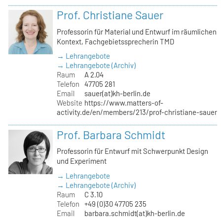
Prof. Christiane Sauer
Professorin für Material und Entwurf im räumlichen
Kontext, Fachgebietssprecherin TMD
→ Lehrangebote
→ Lehrangebote (Archiv)
Raum
A 2.04
Telefon
47705 281
Email
sauer(at)kh-berlin.de
Website
https://www.matters-of-
activity.de/en/members/213/prof-christiane-sauer
Prof. Barbara Schmidt
Professorin für Entwurf mit Schwerpunkt Design
und Experiment
→ Lehrangebote
→ Lehrangebote (Archiv)
Raum
C 3.10
Telefon
+49 (0)30 47705 235
Email
barbara.schmidt(at)kh-berlin.de