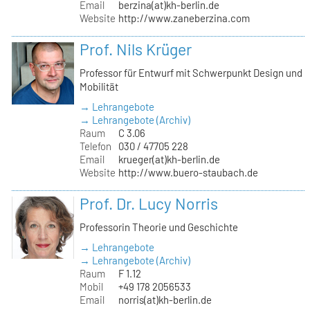
Email
berzina(at)kh-berlin.de
Website
http://www.zaneberzina.com
Prof. Nils Krüger
Professor für Entwurf mit Schwerpunkt Design und
Mobilität
→ Lehrangebote
→ Lehrangebote (Archiv)
Raum
C 3.06
Telefon
030 / 47705 228
Email
krueger(at)kh-berlin.de
Website
http://www.buero-staubach.de
Prof. Dr. Lucy Norris
Professorin Theorie und Geschichte
→ Lehrangebote
→ Lehrangebote (Archiv)
Raum
F 1.12
Mobil
+49 178 2056533
Email
norris(at)kh-berlin.de