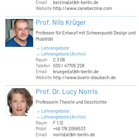
Email
berzina(at)kh-berlin.de
Website
http://www.zaneberzina.com
Prof. Nils Krüger
Professor für Entwurf mit Schwerpunkt Design und
Mobilität
→ Lehrangebote
→ Lehrangebote (Archiv)
Raum
C 3.06
Telefon
030 / 47705 228
Email
krueger(at)kh-berlin.de
Website
http://www.buero-staubach.de
Prof. Dr. Lucy Norris
Professorin Theorie und Geschichte
→ Lehrangebote
→ Lehrangebote (Archiv)
Raum
F 1.12
Mobil
+49 178 2056533
Email
norris(at)kh-berlin.de