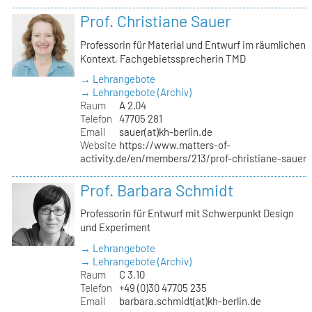
Prof. Christiane Sauer
Professorin für Material und Entwurf im räumlichen
Kontext, Fachgebietssprecherin TMD
→ Lehrangebote
→ Lehrangebote (Archiv)
Raum
A 2.04
Telefon
47705 281
Email
sauer(at)kh-berlin.de
Website
https://www.matters-of-
activity.de/en/members/213/prof-christiane-sauer
Prof. Barbara Schmidt
Professorin für Entwurf mit Schwerpunkt Design
und Experiment
→ Lehrangebote
→ Lehrangebote (Archiv)
Raum
C 3.10
Telefon
+49 (0)30 47705 235
Email
barbara.schmidt(at)kh-berlin.de