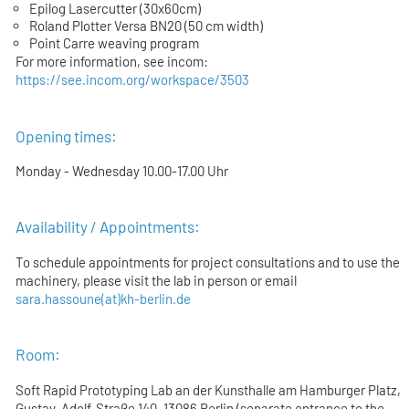
Epilog Lasercutter (30x60cm)
Roland Plotter Versa BN20 (50 cm width)
Point Carre weaving program
For more information, see incom:
https://see.incom.org/workspace/3503
Opening times:
Monday - Wednesday 10.00-17.00 Uhr
Availability / Appointments:
To schedule appointments for project consultations and to use the
machinery, please visit the lab in person or email
sara.hassoune(at)kh-berlin.de
Room:
Soft Rapid Prototyping Lab an der Kunsthalle am Hamburger Platz,
Gustav-Adolf-Straße 140, 13086 Berlin (separate entrance to the