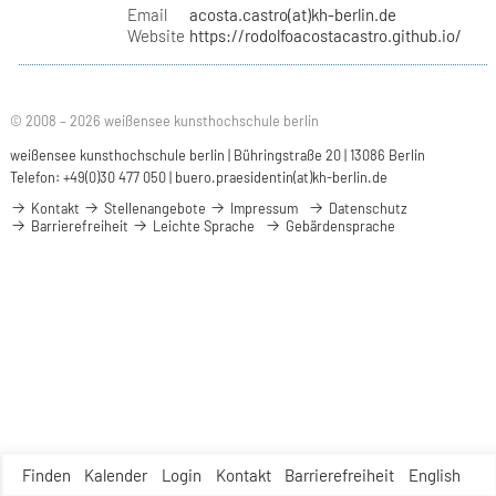
Email
acosta.castro(at)kh-berlin.de
Website
https://rodolfoacostacastro.github.io/
© 2008 – 2026 weißensee kunsthochschule berlin
weißensee kunsthochschule berlin | Bühringstraße 20 | 13086 Berlin
Telefon: +49(0)30 477 050 |
buero.praesidentin(at)kh-berlin.de
Kontakt
Stellenangebote
Impressum
Datenschutz
Barrierefreiheit
Leichte Sprache
Gebärdensprache
Finden
Kalender
Login
Kontakt
Barrierefreiheit
English