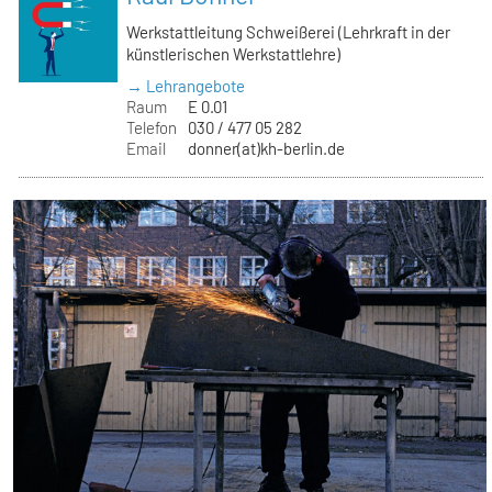
Werkstattleitung Schweißerei (Lehrkraft in der
künstlerischen Werkstattlehre)
→ Lehrangebote
Raum
E 0.01
Telefon
030 / 477 05 282
Email
donner(at)kh-berlin.de