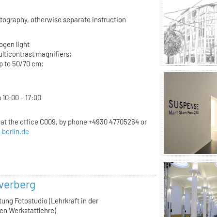
otography, otherwise separate instruction
ogen light
lticontrast magnifiers;
p to 50/70 cm;
 10:00 – 17:00
t the office C009, by phone +4930 47705264 or
-berlin.de
verberg
tung Fotostudio (Lehrkraft in der
en Werkstattlehre)