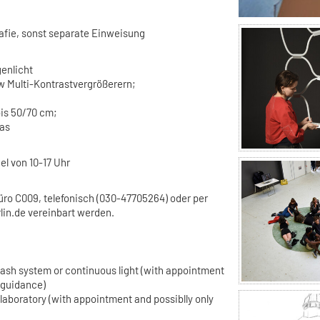
afie, sonst separate Einweisung
genlicht
w Multi-Kontrastvergrößerern;
bis 50/70 cm;
ras
el von 10-17 Uhr
üro C009, telefonisch (030-47705264) oder per
rlin.de vereinbart werden.
flash system or continuous light (with appointment
 guidance)
 laboratory (with appointment and possiblly only