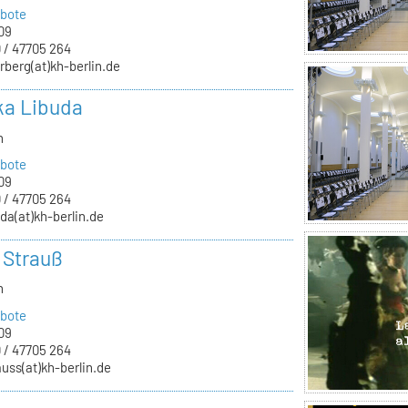
bote
09
 / 47705 264
rberg(at)kh-berlin.de
ka Libuda
n
bote
09
 / 47705 264
uda(at)kh-berlin.de
a Strauß
n
bote
09
 / 47705 264
auss(at)kh-berlin.de