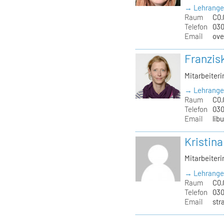
→ Lehrange
Raum
C0.
Telefon
030
Email
ove
Franzis
Mitarbeiteri
→ Lehrange
Raum
C0.
Telefon
030
Email
lib
Kristin
Mitarbeiteri
→ Lehrange
Raum
C0.
Telefon
030
Email
str