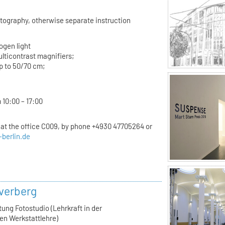
otography, otherwise separate instruction
ogen light
lticontrast magnifiers;
p to 50/70 cm;
 10:00 – 17:00
t the office C009, by phone +4930 47705264 or
-berlin.de
verberg
tung Fotostudio (Lehrkraft in der
en Werkstattlehre)