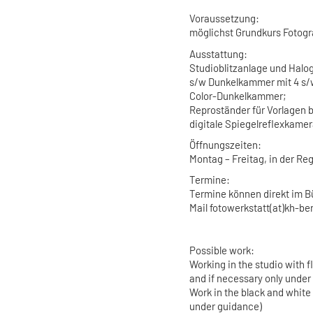
Voraussetzung:
möglichst Grundkurs Fotogr
Ausstattung:
Studioblitzanlage und Halo
s/w Dunkelkammer mit 4 s/
Color-Dunkelkammer;
Reproständer für Vorlagen 
digitale Spiegelreflexkame
Öffnungszeiten:
Montag – Freitag, in der Reg
Termine:
Termine können direkt im B
Mail fotowerkstatt(at)kh-be
Possible work
:
Working in the studio with 
and if necessary only under
Work in the black and white
under guidance)