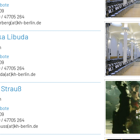
bote
09
 / 47705 264
rberg(at)kh-berlin.de
ka Libuda
n
bote
09
 / 47705 264
uda(at)kh-berlin.de
a Strauß
n
bote
09
 / 47705 264
auss(at)kh-berlin.de