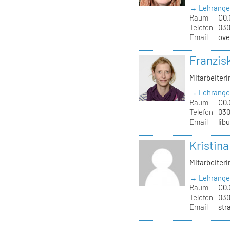
→ Lehrange
Raum
C0.
Telefon
030
Email
ove
Franzis
Mitarbeiteri
→ Lehrange
Raum
C0.
Telefon
030
Email
lib
Kristin
Mitarbeiteri
→ Lehrange
Raum
C0.
Telefon
030
Email
str