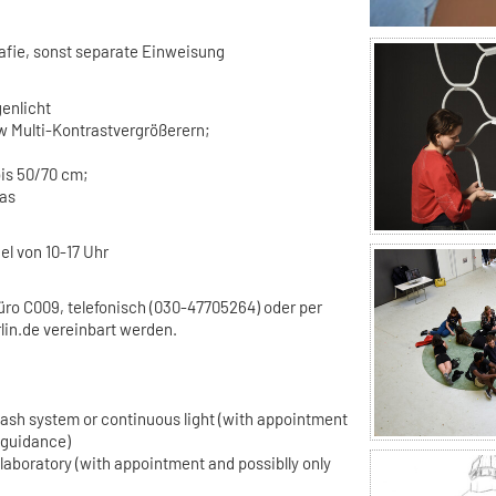
afie, sonst separate Einweisung
genlicht
w Multi-Kontrastvergrößerern;
bis 50/70 cm;
ras
el von 10-17 Uhr
üro C009, telefonisch (030-47705264) oder per
rlin.de vereinbart werden.
flash system or continuous light (with appointment
 guidance)
 laboratory (with appointment and possiblly only