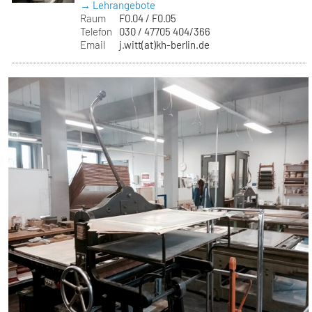
→ Lehrangebote
Raum
F0.04 / F0.05
Telefon
030 / 47705 404/366
Email
j.witt(at)kh-berlin.de