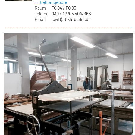
→ Lehrangebote
Raum
F0.04 / F0.05
Telefon
030 / 47705 404/366
Email
j.witt(at)kh-berlin.de