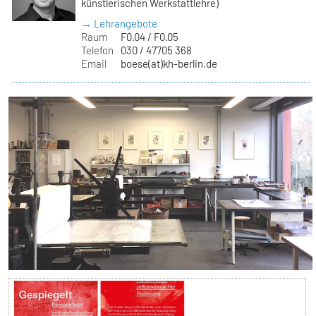
künstlerischen Werkstattlehre)
→ Lehrangebote
Raum
F0.04 / F0.05
Telefon
030 / 47705 368
Email
boese(at)kh-berlin.de