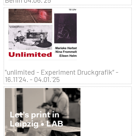
Berlin 04.06.´25
"unlimited - Experiment Druckgrafik“ -
16.11´24. - 04.01.´25