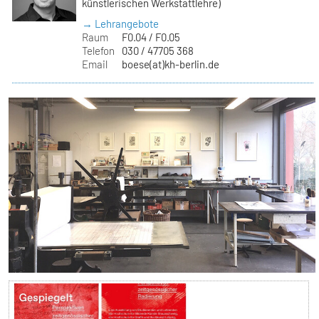
künstlerischen Werkstattlehre)
→ Lehrangebote
Raum
F0.04 / F0.05
Telefon
030 / 47705 368
Email
boese(at)kh-berlin.de