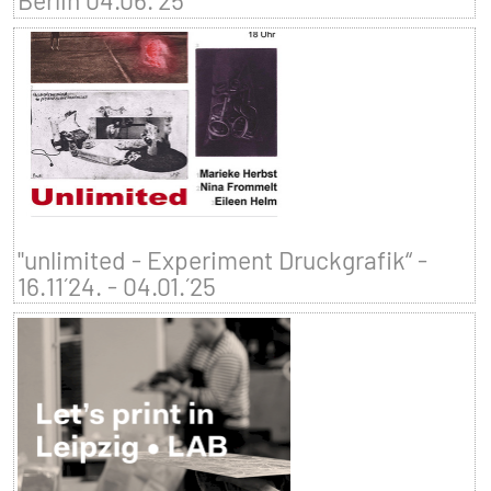
Berlin 04.06.´25
"unlimited - Experiment Druckgrafik“ -
16.11´24. - 04.01.´25