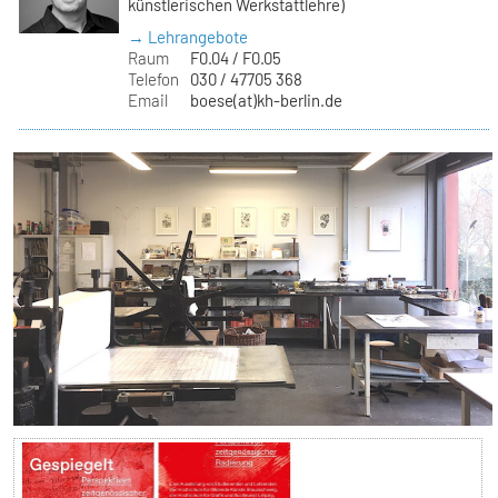
künstlerischen Werkstattlehre)
→ Lehrangebote
Raum
F0.04 / F0.05
Telefon
030 / 47705 368
Email
boese(at)kh-berlin.de