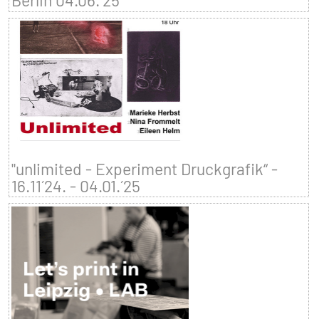
Berlin 04.06.´25
"unlimited - Experiment Druckgrafik“ -
16.11´24. - 04.01.´25