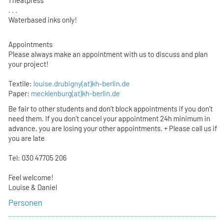
. . .
Waterbased inks only!
Appointments
Please always make an appointment with us to discuss and plan
your project!
Textile:
louise.drubigny(at)kh-berlin.de
Paper:
mecklenburg(at)kh-berlin.de
Be fair to other students and don’t block appointments if you don’t
need them. If you don’t cancel your appointment 24h minimum in
advance, you are losing your other appointments. + Please call us if
you are late
Tel: 030 47705 206
Feel welcome!
Louise & Daniel
Personen