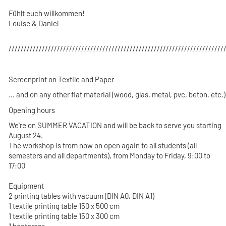
Fühlt euch willkommen!
Louise & Daniel
///////////////////////////////////////////////////////////////////////
Screenprint on Textile and Paper
... and on any other flat material (wood, glas, metal, pvc, beton, etc.)
Opening hours
We're on SUMMER VACATION and will be back to serve you starting
August 24.
The workshop is from now on open again to all students (all
semesters and all departments), from Monday to Friday, 9:00 to
17:00
Equipment
2 printing tables with vacuum (DIN A0, DIN A1)
1 textile printing table 150 x 500 cm
1 textile printing table 150 x 300 cm
1 heatpress