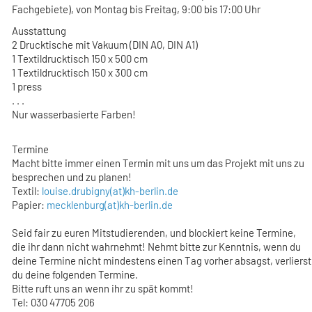
Fachgebiete), von Montag bis Freitag, 9:00 bis 17:00 Uhr
Ausstattung
2 Drucktische mit Vakuum (DIN A0, DIN A1)
1 Textildrucktisch 150 x 500 cm
1 Textildrucktisch 150 x 300 cm
1 press
. . .
Nur wasserbasierte Farben!
Termine
Macht bitte immer einen Termin mit uns um das Projekt mit uns zu
besprechen und zu planen!
Textil:
louise.drubigny(at)kh-berlin.de
Papier:
mecklenburg(at)kh-berlin.de
Seid fair zu euren Mitstudierenden, und blockiert keine Termine,
die ihr dann nicht wahrnehmt! Nehmt bitte zur Kenntnis, wenn du
deine Termine nicht mindestens einen Tag vorher absagst, verlierst
du deine folgenden Termine.
Bitte ruft uns an wenn ihr zu spät kommt!
Tel: 030 47705 206