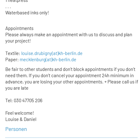
. . .
Waterbased inks only!
Appointments
Please always make an appointment with us to discuss and plan
your project!
Textile:
louise.drubigny(at)kh-berlin.de
Paper:
mecklenburg(at)kh-berlin.de
Be fair to other students and don’t block appointments if you don’t
need them. If you don’t cancel your appointment 24h minimum in
advance, you are losing your other appointments. + Please call us if
you are late
Tel: 030 47705 206
Feel welcome!
Louise & Daniel
Personen