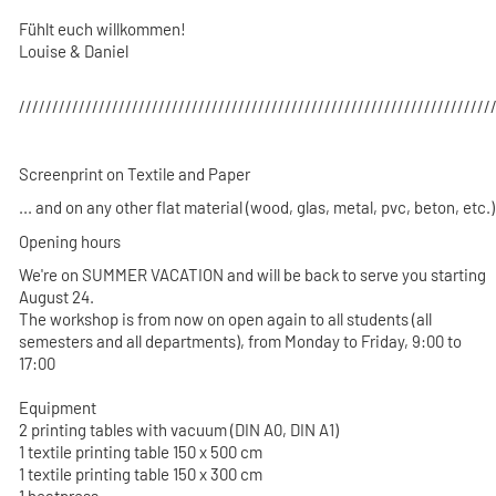
Fühlt euch willkommen!
Louise & Daniel
///////////////////////////////////////////////////////////////////////
Screenprint on Textile and Paper
... and on any other flat material (wood, glas, metal, pvc, beton, etc.)
Opening hours
We're on SUMMER VACATION and will be back to serve you starting
August 24.
The workshop is from now on open again to all students (all
semesters and all departments), from Monday to Friday, 9:00 to
17:00
Equipment
2 printing tables with vacuum (DIN A0, DIN A1)
1 textile printing table 150 x 500 cm
1 textile printing table 150 x 300 cm
1 heatpress