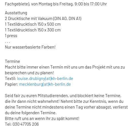
Fachgebiete), von Montag bis Freitag, 9:00 bis 17:00 Uhr
Ausstattung
2 Drucktische mit Vakuum (DIN A0, DIN A1)
1 Textildrucktisch 150 x 500 cm
1 Textildrucktisch 150 x 300 cm
1 press
. . .
Nur wasserbasierte Farben!
Termine
Macht bitte immer einen Termin mit uns um das Projekt mit uns zu
besprechen und zu planen!
Textil:
louise.drubigny(at)kh-berlin.de
Papier:
mecklenburg(at)kh-berlin.de
Seid fair zu euren Mitstudierenden, und blockiert keine Termine,
die ihr dann nicht wahrnehmt! Nehmt bitte zur Kenntnis, wenn du
deine Termine nicht mindestens einen Tag vorher absagst, verlierst
du deine folgenden Termine.
Bitte ruft uns an wenn ihr zu spät kommt!
Tel: 030 47705 206