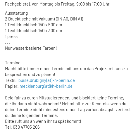
Fachgebiete), von Montag bis Freitag, 9:00 bis 17:00 Uhr
Ausstattung
2 Drucktische mit Vakuum (DIN A0, DIN A1)
1 Textildrucktisch 150 x 500 cm
1 Textildrucktisch 150 x 300 cm
1 press
. . .
Nur wasserbasierte Farben!
Termine
Macht bitte immer einen Termin mit uns um das Projekt mit uns zu
besprechen und zu planen!
Textil:
louise.drubigny(at)kh-berlin.de
Papier:
mecklenburg(at)kh-berlin.de
Seid fair zu euren Mitstudierenden, und blockiert keine Termine,
die ihr dann nicht wahrnehmt! Nehmt bitte zur Kenntnis, wenn du
deine Termine nicht mindestens einen Tag vorher absagst, verlierst
du deine folgenden Termine.
Bitte ruft uns an wenn ihr zu spät kommt!
Tel: 030 47705 206