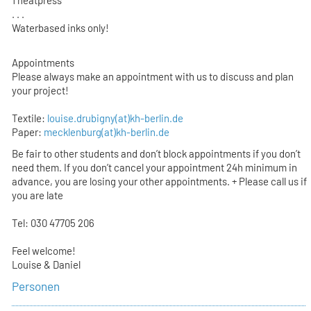
. . .
Waterbased inks only!
Appointments
Please always make an appointment with us to discuss and plan
your project!
Textile:
louise.drubigny(at)kh-berlin.de
Paper:
mecklenburg(at)kh-berlin.de
Be fair to other students and don’t block appointments if you don’t
need them. If you don’t cancel your appointment 24h minimum in
advance, you are losing your other appointments. + Please call us if
you are late
Tel: 030 47705 206
Feel welcome!
Louise & Daniel
Personen