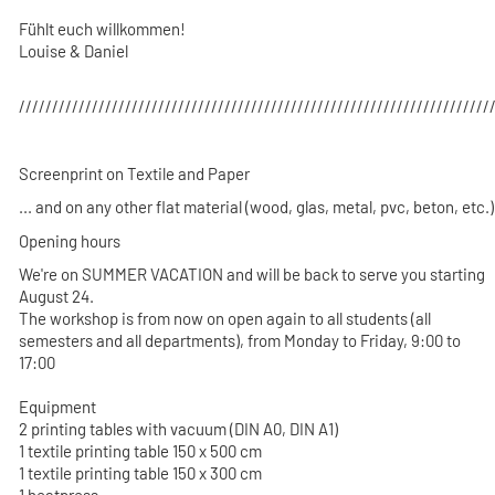
Fühlt euch willkommen!
Louise & Daniel
///////////////////////////////////////////////////////////////////////
Screenprint on Textile and Paper
... and on any other flat material (wood, glas, metal, pvc, beton, etc.)
Opening hours
We're on SUMMER VACATION and will be back to serve you starting
August 24.
The workshop is from now on open again to all students (all
semesters and all departments), from Monday to Friday, 9:00 to
17:00
Equipment
2 printing tables with vacuum (DIN A0, DIN A1)
1 textile printing table 150 x 500 cm
1 textile printing table 150 x 300 cm
1 heatpress