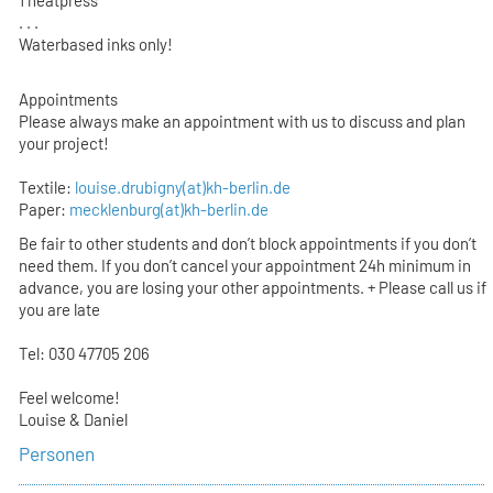
. . .
Waterbased inks only!
Appointments
Please always make an appointment with us to discuss and plan
your project!
Textile:
louise.drubigny(at)kh-berlin.de
Paper:
mecklenburg(at)kh-berlin.de
Be fair to other students and don’t block appointments if you don’t
need them. If you don’t cancel your appointment 24h minimum in
advance, you are losing your other appointments. + Please call us if
you are late
Tel: 030 47705 206
Feel welcome!
Louise & Daniel
Personen