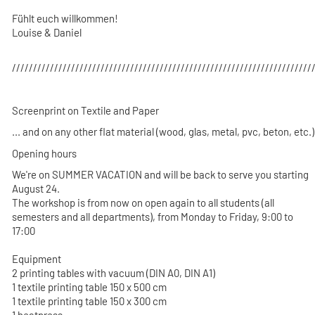
Fühlt euch willkommen!
Louise & Daniel
///////////////////////////////////////////////////////////////////////
Screenprint on Textile and Paper
... and on any other flat material (wood, glas, metal, pvc, beton, etc.)
Opening hours
We're on SUMMER VACATION and will be back to serve you starting
August 24.
The workshop is from now on open again to all students (all
semesters and all departments), from Monday to Friday, 9:00 to
17:00
Equipment
2 printing tables with vacuum (DIN A0, DIN A1)
1 textile printing table 150 x 500 cm
1 textile printing table 150 x 300 cm
1 heatpress