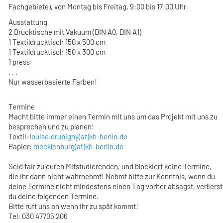
Fachgebiete), von Montag bis Freitag, 9:00 bis 17:00 Uhr
Ausstattung
2 Drucktische mit Vakuum (DIN A0, DIN A1)
1 Textildrucktisch 150 x 500 cm
1 Textildrucktisch 150 x 300 cm
1 press
. . .
Nur wasserbasierte Farben!
Termine
Macht bitte immer einen Termin mit uns um das Projekt mit uns zu
besprechen und zu planen!
Textil:
louise.drubigny(at)kh-berlin.de
Papier:
mecklenburg(at)kh-berlin.de
Seid fair zu euren Mitstudierenden, und blockiert keine Termine,
die ihr dann nicht wahrnehmt! Nehmt bitte zur Kenntnis, wenn du
deine Termine nicht mindestens einen Tag vorher absagst, verlierst
du deine folgenden Termine.
Bitte ruft uns an wenn ihr zu spät kommt!
Tel: 030 47705 206