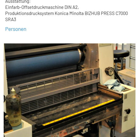
Ausstattung:
Einfarb-Offsetdruckmaschine DIN A2,
Produktionsdrucksystem Konica Minolta BIZHUB PRESS C7000
SRA3
Personen