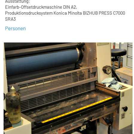
Ausstattung:
Einfarb-Offsetdruckmaschine DIN A2,
Produktionsdrucksystem Konica Minolta BIZHUB PRESS C7000
SRA3
Personen