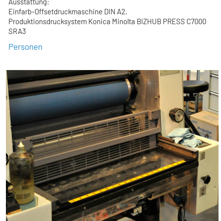
Ausstattung:
Einfarb-Offsetdruckmaschine DIN A2,
Produktionsdrucksystem Konica Minolta BIZHUB PRESS C7000
SRA3
Personen