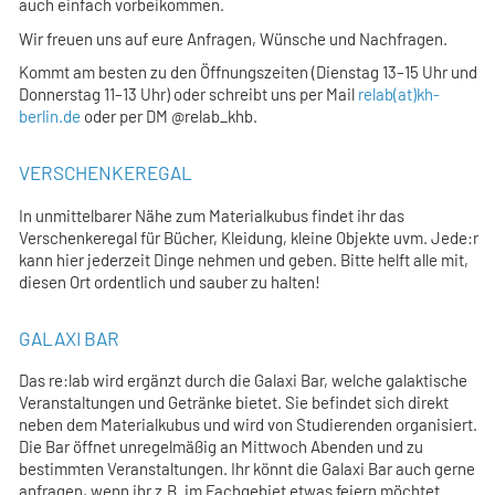
auch einfach vorbeikommen.
Wir freuen uns auf eure Anfragen, Wünsche und Nachfragen.
Kommt am besten zu den Öffnungszeiten (Dienstag 13–15 Uhr und
Donnerstag 11–13 Uhr) oder schreibt uns per Mail
relab(at)kh-
berlin.de
oder per DM @relab_khb.
VERSCHENKEREGAL
In unmittelbarer Nähe zum Materialkubus findet ihr das
Verschenkeregal für Bücher, Kleidung, kleine Objekte uvm. Jede:r
kann hier jederzeit Dinge nehmen und geben. Bitte helft alle mit,
diesen Ort ordentlich und sauber zu halten!
GALAXI BAR
Das re:lab wird ergänzt durch die Galaxi Bar, welche galaktische
Veranstaltungen und Getränke bietet. Sie befindet sich direkt
neben dem Materialkubus und wird von Studierenden organisiert.
Die Bar öffnet unregelmäßig an Mittwoch Abenden und zu
bestimmten Veranstaltungen. Ihr könnt die Galaxi Bar auch gerne
anfragen, wenn ihr z.B. im Fachgebiet etwas feiern möchtet.