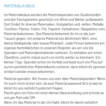
MATERIALKUBUS
Im Materialkubus werden die Materialspenden von Studierenden
und den Fachgebieten geschützt vor Wind und Wetter aufbewahrt.
Dort findet ihr diverse Materialien: Holzplatten und -latten, Metalle,
Textilien, Planen, Folien, Filz, Papiere, Keilrahmen, Glasplatten uvm.
Material bekommen: Das Material bekommt ihr im re:lab zum
Tausch gegen: ein anderes Material von ähnlichem Wert, eine
kleine Geldspende oder etwas Mitarbeit. Jede Person bekommt ein
eigenes Karteikärtchen in unserem Register, wo wir uns die
Spenden und Materialentnahmen notieren. So behalten wir einen
Überblick, und ihr müsst euch um nichts weiter zu kümmern. Ein
kleiner Tipp: Spendet schon im Vorfeld und lasst euch ein Plus auf
eurem persönlichen Materialkonto notieren, dann könnt ihr spontan
einfach wieder etwas bekommen.
Material spenden: Wir freuen uns sehr über Materialspenden! Wenn
ihr euch nicht sicher seit, ob euer Material passend für’s re:lab ist,
könnt ihr uns natürlich jederzeit fragen.
Macht gern ein Foto mit einer kleinen Beschreibung und schickt es
uns per Mail oder DM.
Wenn ihr das Material in der Uni habt, könnt ihr damit natürlich