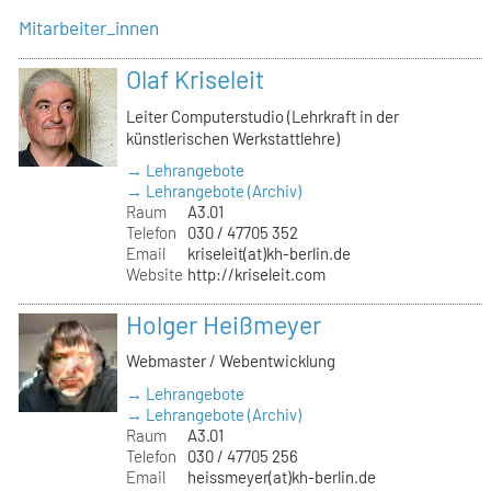
Mitarbeiter_innen
Olaf Kriseleit
Leiter Computerstudio (Lehrkraft in der
künstlerischen Werkstattlehre)
→ Lehrangebote
→ Lehrangebote (Archiv)
Raum
A3.01
Telefon
030 / 47705 352
Email
kriseleit(at)kh-berlin.de
Website
http://kriseleit.com
Holger Heißmeyer
Webmaster / Webentwicklung
→ Lehrangebote
→ Lehrangebote (Archiv)
Raum
A3.01
Telefon
030 / 47705 256
Email
heissmeyer(at)kh-berlin.de