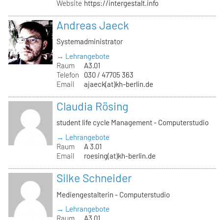
Website
https://intergestalt.info
Andreas Jaeck
Systemadministrator
→ Lehrangebote
Raum
A3.01
Telefon
030 / 47705 363
Email
ajaeck(at)kh-berlin.de
Claudia Rösing
student life cycle Management - Computerstudio
→ Lehrangebote
Raum
A 3.01
Email
roesing(at)kh-berlin.de
Silke Schneider
Mediengestalterin - Computerstudio
→ Lehrangebote
Raum
A3.01