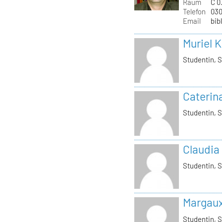
Raum
C 0.
Telefon
030
Email
bib
Muriel 
Studentin, S
Caterin
Studentin, S
Claudia
Studentin, S
Margau
Studentin, S