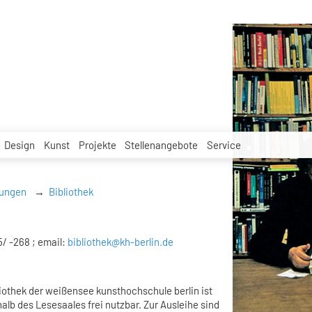
Design
Kunst
Projekte
Stellenangebote
Service
tungen
Bibliothek
5/ -268 ; email:
bibliothek@kh-berlin.de
iothek der weißensee kunsthochschule berlin ist
rhalb des Lesesaales frei nutzbar. Zur Ausleihe sind