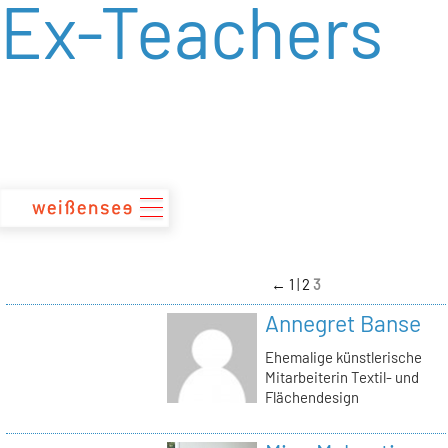
Ex-Teachers
zum
Inhalt
←
1
2
3
Annegret Banse
Ehemalige künstlerische
Mitarbeiterin Textil- und
Flächendesign