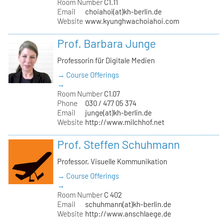
Room Number
C1.11
Email
choiahoi(at)kh-berlin.de
Website
www.kyunghwachoiahoi.com
Prof. Barbara Junge
Professorin für Digitale Medien
→ Course Offerings
→
Room Number
C1.07
Phone
030 / 477 05 374
Email
junge(at)kh-berlin.de
Website
http://www.milchhof.net
Prof. Steffen Schuhmann
Professor, Visuelle Kommunikation
→ Course Offerings
→
Room Number
C 402
Email
schuhmann(at)kh-berlin.de
Website
http://www.anschlaege.de