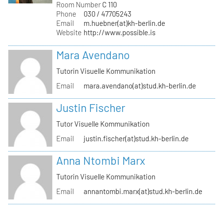
Room Number
C 110
Phone
030 / 47705243
Email
m.huebner(at)kh-berlin.de
Website
http://www.possible.is
Mara Avendano
Tutorin Visuelle Kommunikation
Email
mara.avendano(at)stud.kh-berlin.de
Justin Fischer
Tutor Visuelle Kommunikation
Email
justin.fischer(at)stud.kh-berlin.de
Anna Ntombi Marx
Tutorin Visuelle Kommunikation
Email
annantombi.marx(at)stud.kh-berlin.de