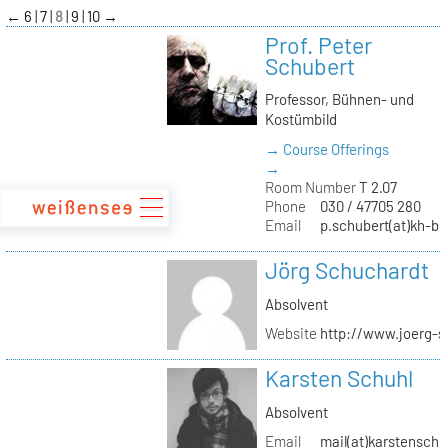
zum
←
6
7
8
9
10
→
Inhalt
Prof. Peter
Schubert
Professor, Bühnen- und
Kostümbild
→ Course Offerings
→
Room Number
T 2.07
Phone
030 / 47705 280
Email
p.schubert(at)kh-be
Jörg Schuchardt
Absolvent
Website
http://www.joerg-s
Karsten Schuhl
Absolvent
Email
mail(at)karstensch