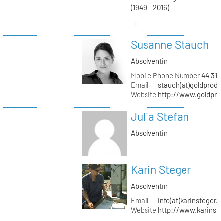
(1949 - 2016)
→
Susanne Stauch
Absolventin
Mobile Phone Number
44 31 
Email
stauch(at)goldprodu
Website
http://www.goldpro
Julia Stefan
Absolventin
Karin Steger
Absolventin
Email
info(at)karinsteger.
Website
http://www.karinst