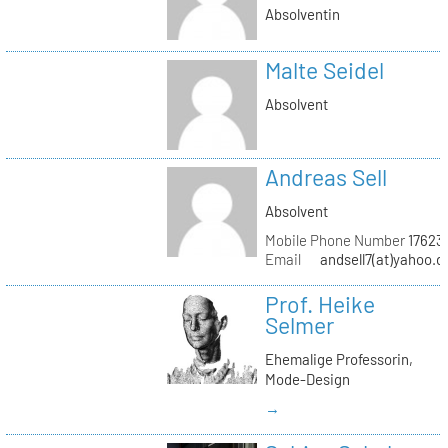
Absolventin
Malte Seidel
Absolvent
Andreas Sell
Absolvent
Mobile Phone Number
17623
Email
andsell7(at)yahoo.d
Prof. Heike
Selmer
Ehemalige Professorin,
Mode-Design
→