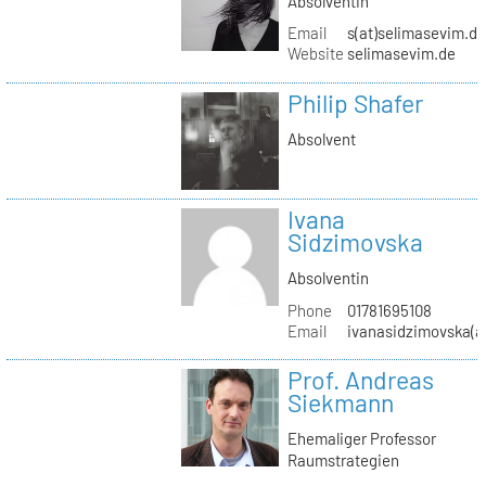
Absolventin
Email
s(at)selimasevim.d
Website
selimasevim.de
Philip Shafer
Absolvent
Ivana
Sidzimovska
Absolventin
Phone
01781695108
Email
ivanasidzimovska(a
Prof. Andreas
Siekmann
Ehemaliger Professor
Raumstrategien