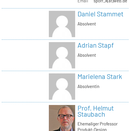
Email
sporr_k(at)web.de
Daniel Stammet
Absolvent
Adrian Stapf
Absolvent
Marielena Stark
Absolventin
Prof. Helmut
Staubach
Ehemaliger Professor
Produkt-Design