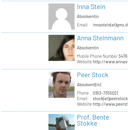
Inna Stein
Absolventin
Email
innastein(at)gmx.d
Anna Steinmann
Absolventin
Mobile Phone Number
34764
Website
http://www.annas
Peer Stock
Absolvent(in)
Phone
0163-7355021
Email
stock(at)peerstock.
Website
http://www.peersto
Prof. Bente
Stokke