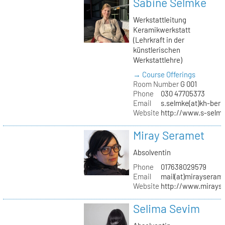
Sabine Selmke
Werkstattleitung
Keramikwerkstatt
(Lehrkraft in der
künstlerischen
Werkstattlehre)
→ Course Offerings
Room Number
G 001
Phone
030 47705373
Email
s.selmke(at)kh-berl
Website
http://www.s-selm
Miray Seramet
Absolventin
Phone
017638029579
Email
mail(at)mirayseram
Website
http://www.mirays
Selima Sevim