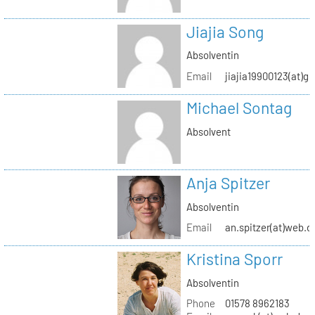
Jiajia Song
Absolventin
Email
jiajia19900123(at)g
Michael Sontag
Absolvent
Anja Spitzer
Absolventin
Email
an.spitzer(at)web.d
Kristina Sporr
Absolventin
Phone
01578 8962183