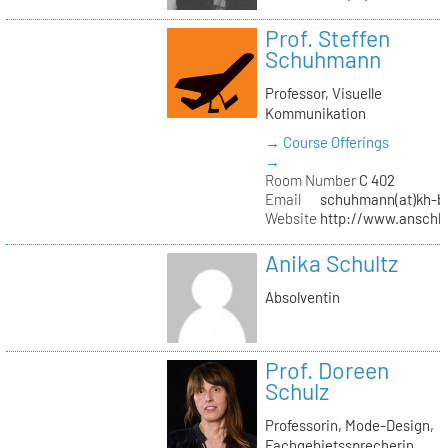
Prof. Steffen
Schuhmann
Professor, Visuelle
Kommunikation
→ Course Offerings
→
Room Number
C 402
Email
schuhmann(at)kh-be
Website
http://www.anschl
Anika Schultz
Absolventin
Prof. Doreen
Schulz
Professorin, Mode-Design,
Fachgebietssprecherin