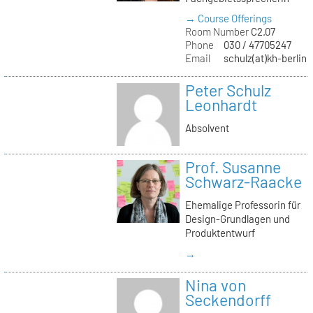
→ Course Offerings
Room Number
C2.07
Phone
030 / 47705247
Email
schulz(at)kh-berlin.
Peter Schulz
Leonhardt
Absolvent
Prof. Susanne
Schwarz-Raacke
Ehemalige Professorin für
Design-Grundlagen und
Produktentwurf
→
Nina von
Seckendorff