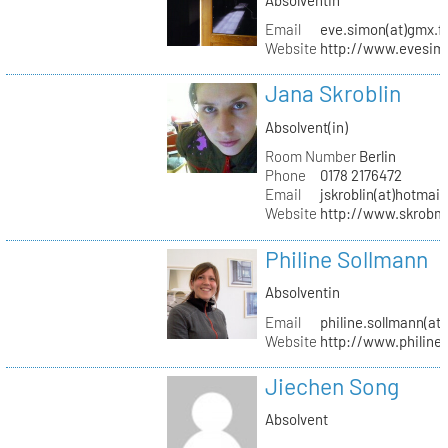
Email
eve.simon(at)gmx.f
Website
http://www.evesimo
Jana Skroblin
Absolvent(in)
Room Number
Berlin
Phone
0178 2176472
Email
jskroblin(at)hotmai
Website
http://www.skrobm
Philine Sollmann
Absolventin
Email
philine.sollmann(at
Website
http://www.philine
Jiechen Song
Absolvent