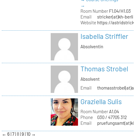
→
Room Number
F1.04/H1.03
Email
stricker(at)kh-berli
Website
https://astridstrick
Isabella Striffler
Absolventin
Thomas Strobel
Absolvent
Email
thomasstrobel(at)a
Graziella Sulis
Room Number
A1.04
Phone
030 / 47705 312
Email
pruefungsamt(at)kh-
←
6
7
8
9
10
→