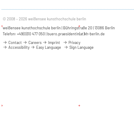
© 2008 – 2026 weißensee kunsthochschule berlin
weißensee kunsthochschule berlin | Bühringstraße 20 | 13086 Berlin
Telefon: +49(0)30 477 050 |
buero.praesidentin(at)kh-berlin.de
Contact
Careers
Imprint
Privacy
Accessibility
Easy Language
Sign Language