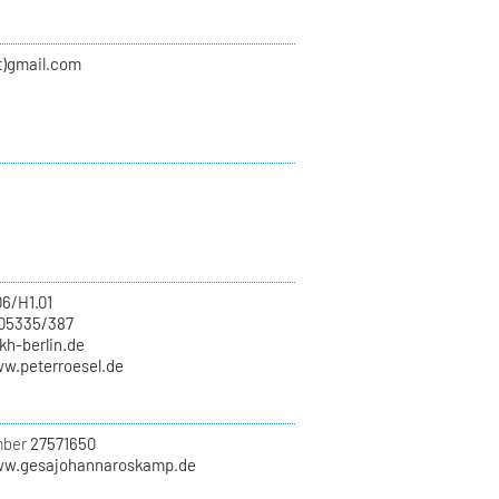
at)gmail.com
06/H1.01
705335/387
)kh-berlin.de
ww.peterroesel.de
mber
27571650
ww.gesajohannaroskamp.de