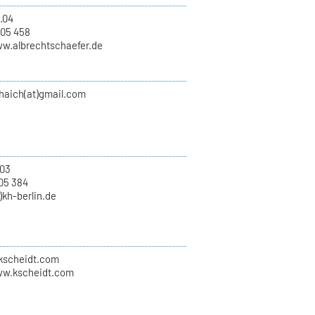
.04
 05 458
ww.albrechtschaefer.de
haich(at)gmail.com
03
05 384
)kh-berlin.de
)kscheidt.com
ww.kscheidt.com