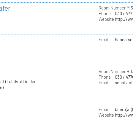
äfer
Room Number
M 3
Phone
030 / 477
Website
http://w
Email
hanna.sc
Room Number
H0.
Phone
030 / 477
t (Lehrkraft in der
Email
schatz(at
e)
Email
buero(at
Website
http://w