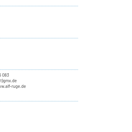
6 083
at)gmx.de
ww.alf-ruge.de