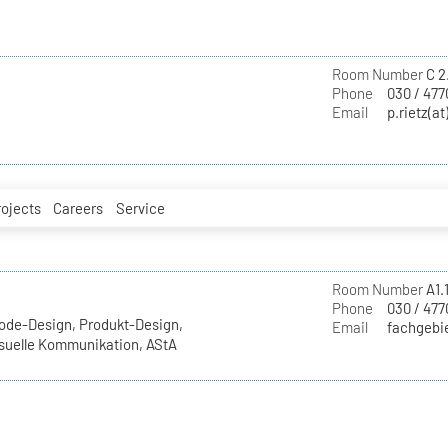
Room Number
C 2
Phone
030 / 477
Email
p.rietz(at
rojects
Careers
Service
Room Number
A1.1
Phone
030 / 477
ode-Design, Produkt-Design,
Email
fachgebie
Visuelle Kommunikation, AStA