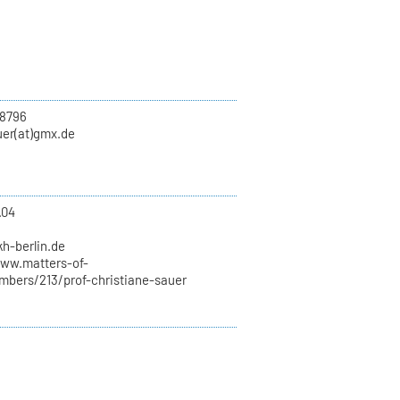
8796
uer(at)gmx.de
.04
1
kh-berlin.de
www.matters-of-
mbers/213/prof-christiane-sauer