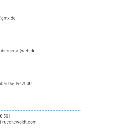
t)gmx.de
enberger(at)web.de
mber
0541442500
56 591
t)rueckewoldt.com