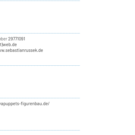
mber
29771091
at)web.de
ww.sebastianrussek.de
syapuppets-figurenbau.de/