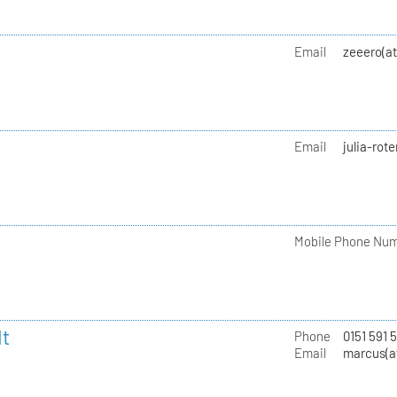
Email
zeeero(a
Email
julia-rot
Mobile Phone Nu
t
Phone
0151 591 
Email
marcus(a