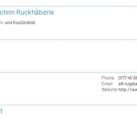
achim Ruckhäberle
n- und Kostümbild
Phone
0177 45 6
Email
alf-ruge(
Website
http://w
t