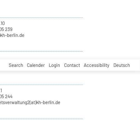
.10
05 239
)kh-berlin.de
Search
Calender
Login
Contact
Accessibility
Deutsch
1
05 244
tsverwaltung2(at)kh-berlin.de