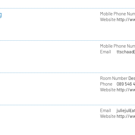
g
Mobile Phone Nu
Website
http://w
Mobile Phone Nu
Email
ttschaad
Room Number
Des
Phone
089 546 
Website
http://w
Email
juliejuli(
Website
http://w