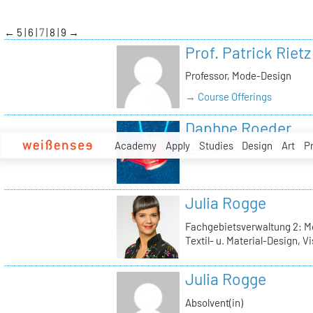
zum
Inhalt
←
5
6
7
8
9
→
Prof. Patrick Rietz
Professor, Mode-Design
→ Course Offerings
Daphne Roeder
Academy
Apply
Studies
Design
Art
P
Absolventin
Julia Rogge
Fachgebietsverwaltung 2: M
Textil- u. Material-Design, 
Julia Rogge
Absolvent(in)