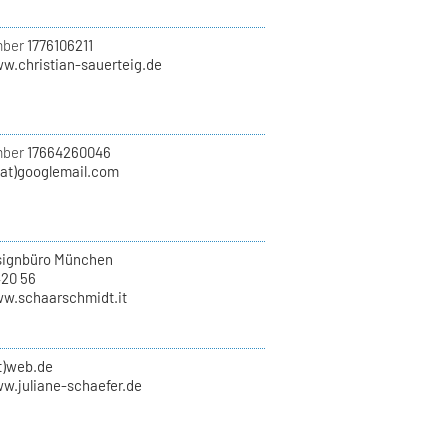
mber
1776106211
ww.christian-sauerteig.de
mber
17664260046
(at)googlemail.com
ignbüro München
420 56
ww.schaarschmidt.it
at)web.de
ww.juliane-schaefer.de