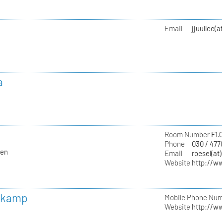
Email
jjuullee(
a
Room Number
F1.
Phone
030 / 47
ten
Email
roesel(at
Website
http://w
skamp
Mobile Phone Nu
Website
http://w