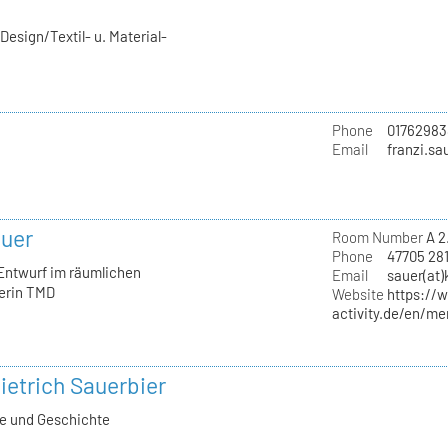
esign/Textil- u. Material-
Phone
01762983
Email
franzi.sa
auer
Room Number
A 2
Phone
47705 28
 Entwurf im räumlichen
Email
sauer(at)
erin TMD
Website
https://
activity.de/en/me
ietrich Sauerbier
ie und Geschichte