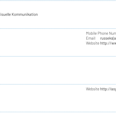
Visuelle Kommunikation
Mobile Phone Nu
Email
russeks(
Website
http://w
Website
http://a