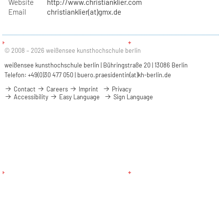
Website
http://www.christianklier.com
Email
christianklier(at)gmx.de
© 2008 – 2026 weißensee kunsthochschule berlin
weißensee kunsthochschule berlin | Bühringstraße 20 | 13086 Berlin
Telefon: +49(0)30 477 050 |
buero.praesidentin(at)kh-berlin.de
Contact
Careers
Imprint
Privacy
Accessibility
Easy Language
Sign Language