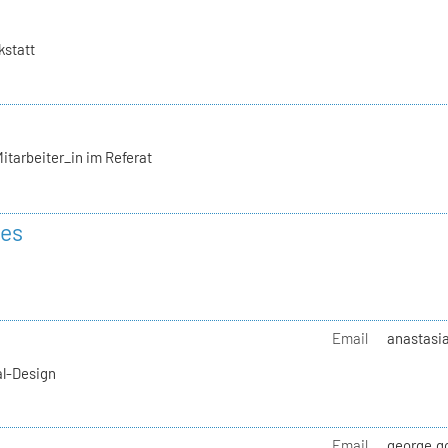
kstatt
itarbeiter_in im Referat
des
Email
anastasia
al-Design
Email
george.go