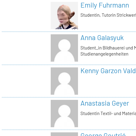
Emily Fuhrmann
Studentin, Tutorin Strickwer
Anna Galasyuk
Student_in Bildhauerei und M
Studienangelegenheiten
Kenny Garzon Val
Anastasia Geyer
Studentin Textil- und Materi
George Goutrié