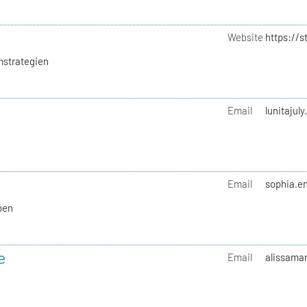
Website
https://
mstrategien
Email
lunitajul
Email
sophia.en
ben
e
Email
alissamar