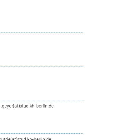
.geyer(at)stud.kh-berlin.de
utrie(at)stud.kh-berlin.de