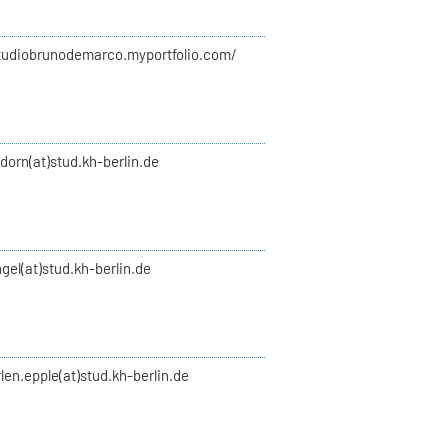
studiobrunodemarco.myportfolio.com/
y.dorn(at)stud.kh-berlin.de
gel(at)stud.kh-berlin.de
len.epple(at)stud.kh-berlin.de