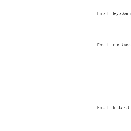
Email
leyla.kam
Email
nuri.kang
Email
linda.kett