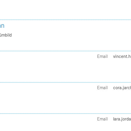
nn
ümbild
Email
vincent.h
Email
cora.jarc
Email
lara.jord