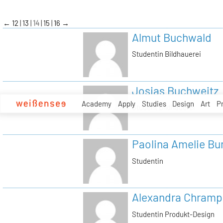
zum
Inhalt
←
12
13
14
15
16
→
Almut Buchwald
Studentin Bildhauerei
Josias Buchweitz
Academy
Apply
Studies
Design
Art
P
Student Bildhauerei
Paolina Amelie B
Studentin
Alexandra Chramp
Studentin Produkt-Design