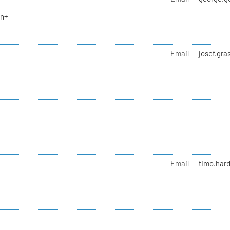
en+
Email
josef.gra
Email
timo.hard