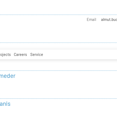
Email
almut.buc
rojects
Careers
Service
umeder
anis