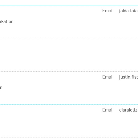
Email
jalda.fai
ikation
Email
justin.fi
on
Email
claraleti