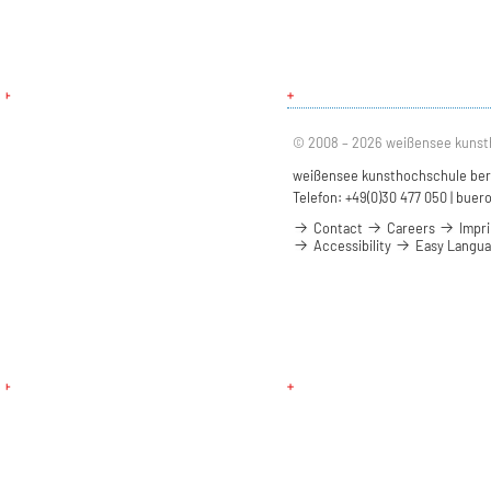
© 2008 – 2026 weißensee kunst
weißensee kunsthochschule berli
Telefon: +49(0)30 477 050 |
buero
Contact
Careers
Impri
Accessibility
Easy Langu