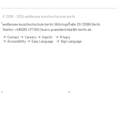
© 2008 – 2026 weißensee kunsthochschule berlin
weißensee kunsthochschule berlin | Bühringstraße 20 | 13086 Berlin
Telefon: +49(0)30 477 050 |
buero.praesidentin(at)kh-berlin.de
Contact
Careers
Imprint
Privacy
Accessibility
Easy Language
Sign Language