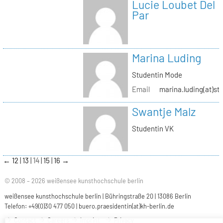
Lucie Loubet Del
Par
Marina Luding
Studentin Mode
Email
marina.luding(at)st
Swantje Malz
Studentin VK
←
12
13
14
15
16
→
© 2008 – 2026 weißensee kunsthochschule berlin
weißensee kunsthochschule berlin | Bühringstraße 20 | 13086 Berlin
Telefon: +49(0)30 477 050 |
buero.praesidentin(at)kh-berlin.de
Contact
Careers
Imprint
Privacy