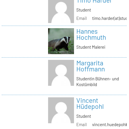
Timo Harder
Student
Email
timo.harder(at)stud
Hannes
Hochmuth
Student Malerei
Margarita
Hoffmann
Studentin Bühnen- und
Kostümbild
Vincent
Hüdepohl
Student
Email
vincent.huedepohl(a