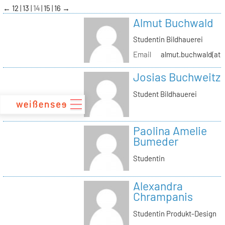
zum
←
12
13
14
15
16
→
Inhalt
Almut Buchwald
Studentin Bildhauerei
Email
almut.buchwald(at)s
Josias Buchweitz
Student Bildhauerei
Paolina Amelie
Bumeder
Studentin
Alexandra
Chrampanis
Studentin Produkt-Design