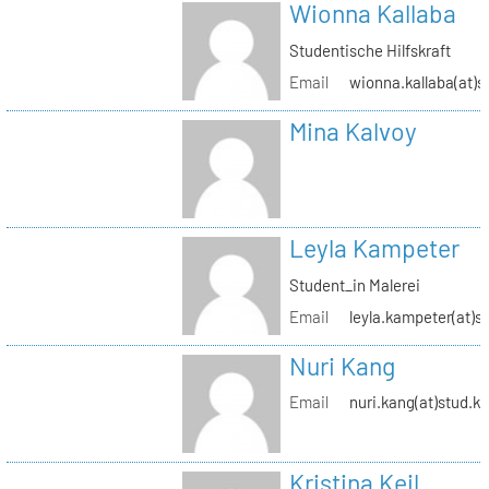
Wionna Kallaba
Studentische Hilfskraft
Email
wionna.kallaba(at)s
Mina Kalvoy
Leyla Kampeter
Student_in Malerei
Email
leyla.kampeter(at)s
Nuri Kang
Email
nuri.kang(at)stud.kh
Kristina Keil