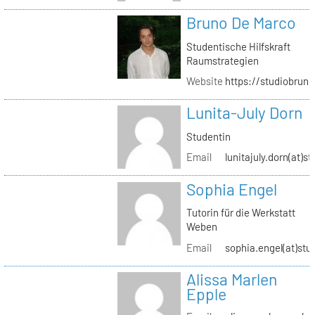
Bruno De Marco
Studentische Hilfskraft
Raumstrategien
Website
https://studiobrun
Lunita-July Dorn
Studentin
Email
lunitajuly.dorn(at)s
Sophia Engel
Tutorin für die Werkstatt
Weben
Email
sophia.engel(at)stu
Alissa Marlen
Epple