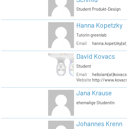
Student Produkt-Design
Hanna Kopetzky
Tutorin greenlab
Email
hanna.kopetzky(at)s
David Kovacs
Student
Email
helloiam(at)kovacs
Website
http://www.kovacs
Jana Krause
ehemalige Studentin
Johannes Krenn