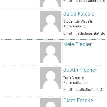
Email
alissamarlen.epple(
Jalda Faiasie
Student_in Visuelle
Kommunikation
Email
jalda.faiasie(at)stu
Nele Fiedler
Justin Fischer
Tutor Visuelle
Kommunikation
Email
justin.fischer(at)st
Clara Franke