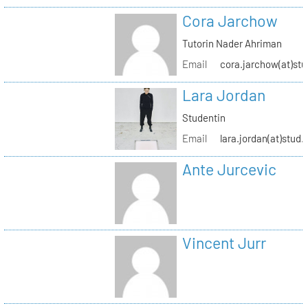
Cora Jarchow
Tutorin Nader Ahriman
Email
cora.jarchow(at)stu
Lara Jordan
Studentin
Email
lara.jordan(at)stud.
Ante Jurcevic
Vincent Jurr