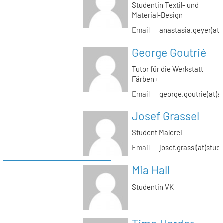
Studentin Textil- und
Material-Design
Email
anastasia.geyer(at)
George Goutrié
Tutor für die Werkstatt
Färben+
Email
george.goutrie(at)s
Josef Grassel
Student Malerei
Email
josef.grassl(at)stud
Mia Hall
Studentin VK