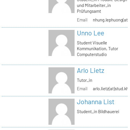
und Mitarbeiter_in
Prüfungsamt
Email
nhung.lephuong(at)s
Unno Lee
Student Visuelle
Kommunikation, Tutor
Computerstudio
Arlo Lietz
Tutor_in
Email
arlo.lietz(at)stud.kh
Johanna List
Student_in Bildhauerei