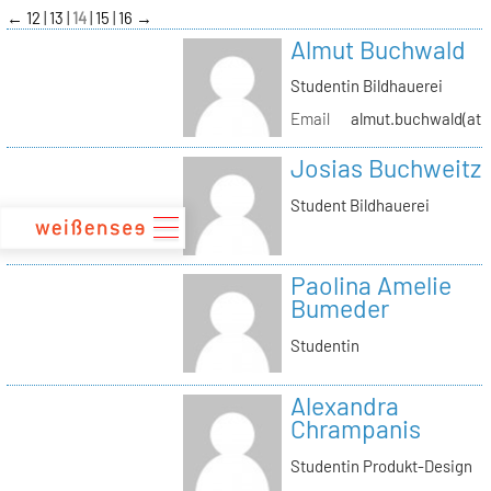
zum
←
12
13
14
15
16
→
Inhalt
Almut Buchwald
Studentin Bildhauerei
Email
almut.buchwald(at)s
Josias Buchweitz
Student Bildhauerei
Paolina Amelie
Bumeder
Studentin
Alexandra
Chrampanis
Studentin Produkt-Design