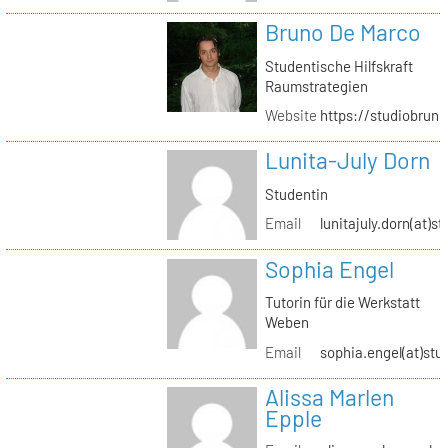
Bruno De Marco
Studentische Hilfskraft
Raumstrategien
Website
https://studiobrun
Lunita-July Dorn
Studentin
Email
lunitajuly.dorn(at)s
Sophia Engel
Tutorin für die Werkstatt
Weben
Email
sophia.engel(at)stu
Alissa Marlen
Epple