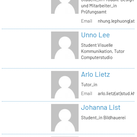
und Mitarbeiter_in
Prüfungsamt
Email
nhung.lephuong(at)s
Unno Lee
Student Visuelle
Kommunikation, Tutor
Computerstudio
Arlo Lietz
Tutor_in
Email
arlo.lietz(at)stud.kh
Johanna List
Student_in Bildhauerei