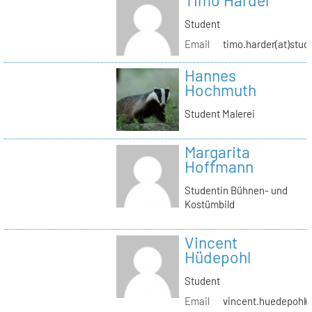
Timo Harder
Student
Email
timo.harder(at)stud
Hannes
Hochmuth
Student Malerei
Margarita
Hoffmann
Studentin Bühnen- und
Kostümbild
Vincent
Hüdepohl
Student
Email
vincent.huedepohl(a