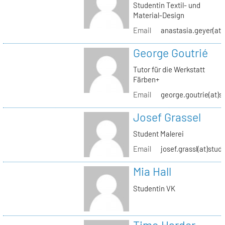
Studentin Textil- und
Material-Design
Email
anastasia.geyer(at)
George Goutrié
Tutor für die Werkstatt
Färben+
Email
george.goutrie(at)s
Josef Grassel
Student Malerei
Email
josef.grassl(at)stud
Mia Hall
Studentin VK