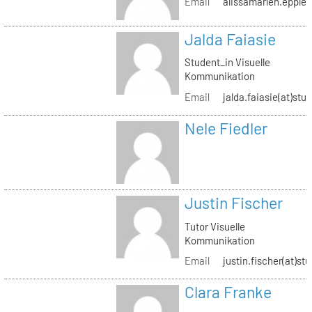
Email
alissamarlen.epple(
Jalda Faiasie
Student_in Visuelle
Kommunikation
Email
jalda.faiasie(at)stu
Nele Fiedler
Justin Fischer
Tutor Visuelle
Kommunikation
Email
justin.fischer(at)st
Clara Franke