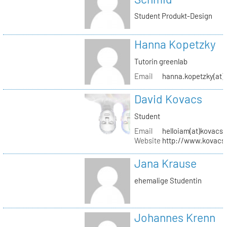
Student Produkt-Design
Hanna Kopetzky
Tutorin greenlab
Email
hanna.kopetzky(at)s
David Kovacs
Student
Email
helloiam(at)kovacs
Website
http://www.kovacs
Jana Krause
ehemalige Studentin
Johannes Krenn