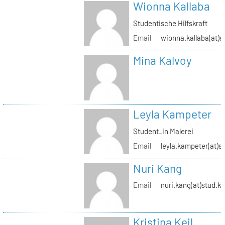
Wionna Kallaba
Studentische Hilfskraft
Email
wionna.kallaba(at)s
Mina Kalvoy
Leyla Kampeter
Student_in Malerei
Email
leyla.kampeter(at)s
Nuri Kang
Email
nuri.kang(at)stud.kh
Kristina Keil