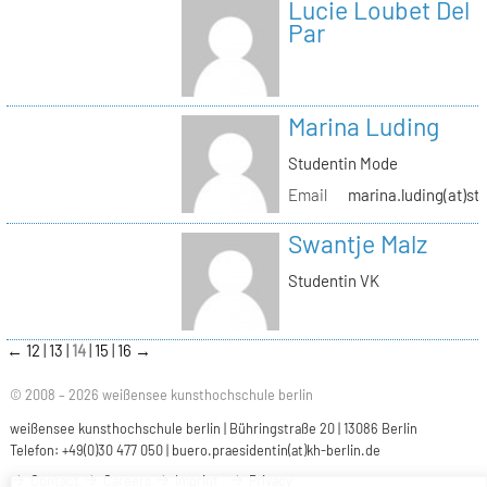
Lucie Loubet Del
Par
Marina Luding
Studentin Mode
Email
marina.luding(at)st
Swantje Malz
Studentin VK
←
12
13
14
15
16
→
© 2008 – 2026 weißensee kunsthochschule berlin
weißensee kunsthochschule berlin | Bühringstraße 20 | 13086 Berlin
Telefon: +49(0)30 477 050 |
buero.praesidentin(at)kh-berlin.de
Contact
Careers
Imprint
Privacy