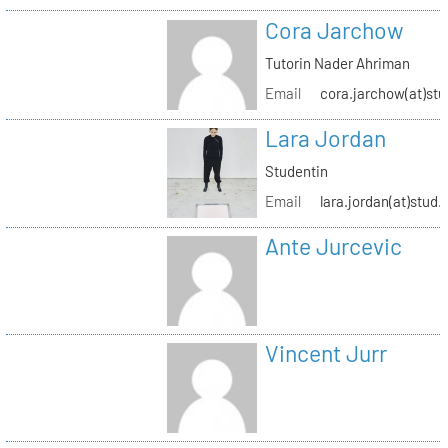
Cora Jarchow
Tutorin Nader Ahriman
Email
cora.jarchow(at)stu
Lara Jordan
Studentin
Email
lara.jordan(at)stud.
Ante Jurcevic
Vincent Jurr