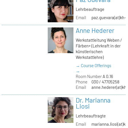
Lehrbeauftrage
Email
paz.guevara(at)kh-b
Anne Hederer
Werkstattleitung Weben /
Färben+ (Lehrkraft in der
künstlerischen
Werkstattlehre)
→ Course Offerings
→
Room Number
A 0.16
Phone
030 / 47705258
Email
anne.hederer(at)kh-
Dr. Marianna
Liosi
Lehrbeauftragte
Email
marianna.liosi(at)kh