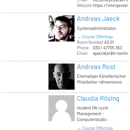
Website
https://intergestalt.
Andreas Jaeck
Systemadministrator
→ Course Offerings
Room Number
A3.01
Phone
030 / 47705 363
Email
ajaeck(at)kh-berlin
Andreas Rost
Ehemaliger Künstlerischer
Mitarbeiter +dimensions
Claudia Rösing
student life cycle
Management -
Computerstudio
→ Course Offerings