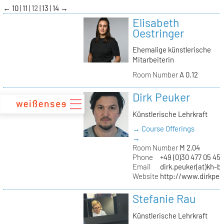
zum
←
10
11
12
13
14
→
Inhalt
Elisabeth
Oestringer
Ehemalige künstlerische
Mitarbeiterin
Room Number
A 0.12
Dirk Peuker
Künstlerische Lehrkraft
→ Course Offerings
→
Room Number
M 2.04
Phone
+49 (0)30 477 05 45
Email
dirk.peuker(at)kh-be
Website
http://www.dirkpeu
Stefanie Rau
Künstlerische Lehrkraft