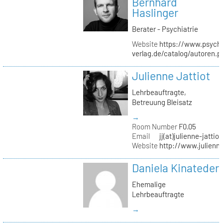
Bernhard
Haslinger
Berater - Psychiatrie
Website
https://www.psycho
verlag.de/catalog/autoren.
Julienne Jattiot
Lehrbeauftragte,
Betreuung Bleisatz
→
Room Number
F0.05
Email
jj(at)julienne-jattio
Website
http://www.julienne
Daniela Kinateder
Ehemalige
Lehrbeauftragte
→