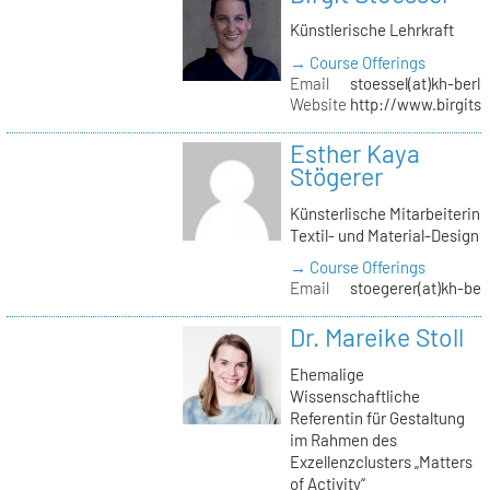
Künstlerische Lehrkraft
→ Course Offerings
Email
stoessel(at)kh-berli
Website
http://www.birgitst
Esther Kaya
Stögerer
Künsterlische Mitarbeiterin
Textil- und Material-Design
→ Course Offerings
Email
stoegerer(at)kh-ber
Dr. Mareike Stoll
Ehemalige
Wissenschaftliche
Referentin für Gestaltung
im Rahmen des
Exzellenzclusters „Matters
of Activity“