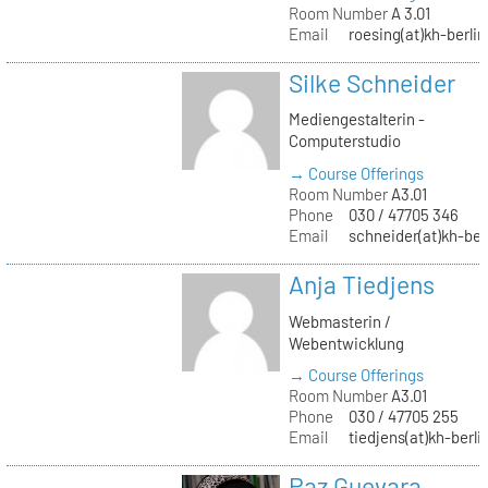
Room Number
A 3.01
Email
roesing(at)kh-berlin
Silke Schneider
Mediengestalterin -
Computerstudio
→ Course Offerings
Room Number
A3.01
Phone
030 / 47705 346
Email
schneider(at)kh-ber
Anja Tiedjens
Webmasterin /
Webentwicklung
→ Course Offerings
Room Number
A3.01
Phone
030 / 47705 255
Email
tiedjens(at)kh-berli
Paz Guevara