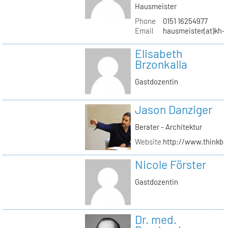
Hausmeister
Phone
0151 16254977
Email
hausmeister(at)kh-b
Elisabeth
Brzonkalla
Gastdozentin
Jason Danziger
Berater - Architektur
Website
http://www.thinkbu
Nicole Förster
Gastdozentin
Dr. med.