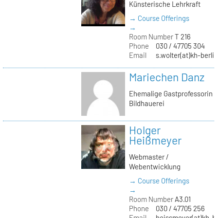
Künsterische Lehrkraft
→ Course Offerings
→
Room Number
T 216
Phone
030 / 47705 304
Email
s.wolter(at)kh-berli
Mariechen Danz
Ehemalige Gastprofessorin
Bildhauerei
Holger
Heißmeyer
Webmaster /
Webentwicklung
→ Course Offerings
→
Room Number
A3.01
Phone
030 / 47705 256
Email
heissmeyer(at)kh-be