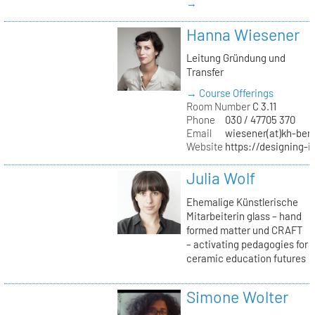
→
Hanna Wiesener
Leitung Gründung und
Transfer
→ Course Offerings
Room Number
C 3.11
Phone
030 / 47705 370
Email
wiesener(at)kh-berl
Website
https://designing-i
Julia Wolf
Ehemalige Künstlerische
Mitarbeiterin glass – hand
formed matter und CRAFT
– activating pedagogies for
ceramic education futures
Simone Wolter