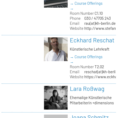
→ Course Offerings
→
Room Number
C1.10
Phone
030 / 47705 243
Email
rau(at)kh-berlin.de
Website
http://www.stefani
Eckhard Reschat
Künstlerische Lehrkraft
→ Course Offerings
→
Room Number
T2.02
Email
reschat(at)kh-berlin
Website
https://www.eckhar
Lara Roßwag
Ehemalige Künstlerische
Mitarbeiterin +dimensions
Joana Schmitz