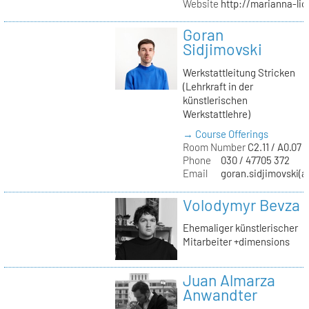
Website
http://marianna-lio
Goran
Sidjimovski
Werkstattleitung Stricken
(Lehrkraft in der
künstlerischen
Werkstattlehre)
→ Course Offerings
Room Number
C2.11 / A0.07 /
Phone
030 / 47705 372
Email
goran.sidjimovski(at
Volodymyr Bevza
Ehemaliger künstlerischer
Mitarbeiter +dimensions
Juan Almarza
Anwandter