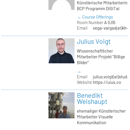
Künstlerische Mitarbeiterin
BCP Programm DiGiTal
→ Course Offerings
Room Number
A 0.05
Email
vega-vargas(at)kh-b
Julius Voigt
Wissenschaftlicher
Mitarbeiter Projekt "Billige
Bilder"
→
Email
julius.voigt(at)stud.
Website
https://uius.co
Benedikt
Weishaupt
ehemaliger Künstlerischer
Mitarbeiter Visuelle
Kommunikation