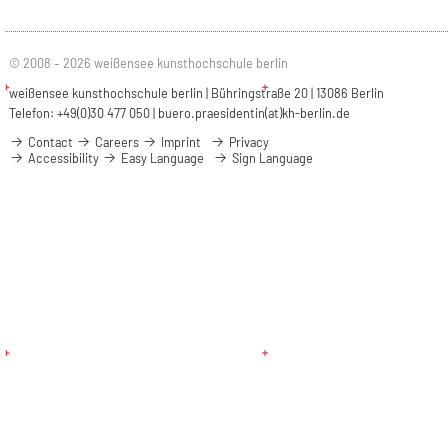
© 2008 – 2026 weißensee kunsthochschule berlin
weißensee kunsthochschule berlin | Bühringstraße 20 | 13086 Berlin
Telefon: +49(0)30 477 050 |
buero.praesidentin(at)kh-berlin.de
Contact
Careers
Imprint
Privacy
Accessibility
Easy Language
Sign Language